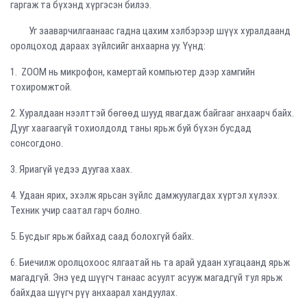
гаргаж та бүхэнд хүргэсэн билээ.
Уг зааварчилгаанаас гадна цахим хэлбэрээр шүүх хуралдаанд
оролцоход дараах зүйлсийг анхаарна уу. Үүнд:
1. ZOOM нь микрофон, камертай компьютер дээр хамгийн
тохиромжтой.
2. Хуралдаан нээлттэй бөгөөд шууд явагдаж байгааг анхаарч байх.
Дууг хаагаагүй тохиолдолд таны ярьж буй бүхэн бусдад
сонсогдоно.
3. Яриагүй үедээ дуугаа хаах.
4. Удаан ярих, эхэлж ярьсан зүйлс дамжуулагдах хүртэл хүлээх.
Техник учир саатал гарч болно.
5. Бусдыг ярьж байхад саад болохгүй байх.
6. Биечилж оролцохоос ялгаатай нь та арай удаан хугацаанд ярьж
магадгүй. Энэ үед шүүгч танаас асуулт асууж магадгүй тул ярьж
байхдаа шүүгч рүү анхаарал хандуулах.