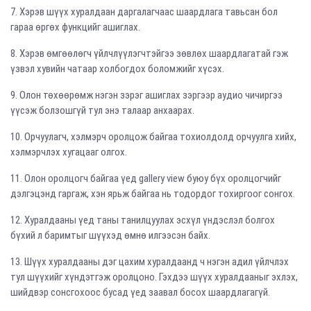
7. Хэрэв шүүх хуралдаан даргалагчаас шаардлага тавьсан бол
гараа өргөх функцийг ашиглах.
8. Хэрэв өмгөөлөгч үйлчлүүлэгчтэйгээ зөвлөх шаардлагатай гэж
үзвэл хувийн чатаар холбогдох боломжийг хүсэх.
9. Олон төхөөрөмж нэгэн зэрэг ашиглах зэргээр аудио чичиргээ
үүсэж болзошгүй тул энэ талаар анхаарах.
10. Орчуулагч, хэлмэрч оролцож байгаа тохиолдолд орчуулга хийх,
хэлмэрчлэх хугацааг олгох.
11. Олон оролцогч байгаа үед gallery view буюу бүх оролцогчийг
дэлгэцэнд гаргаж, хэн ярьж байгаа нь тодордог тохиргоог сонгох.
12. Хуралдааны үед таны танилцуулах эсхүл үндэслэл болгох
бүхий л баримтыг шүүхэд өмнө илгээсэн байх.
13. Шүүх хуралдааны дэг цахим хуралдаанд ч нэгэн адил үйлчлэх
тул шүүхийг хүндэтгэж оролцоно. Гэхдээ шүүх хуралдааныг эхлэх,
шийдвэр сонсгохоос бусад үед заавал босох шаардлагагүй.