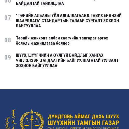
06
БАЙДАЛТАЙ ТАНИЛЦЛАА
"ТӨРИЙН АЛБАНЫ ҮЙЛ АЖИЛЛАГААНД ТАВИХ ЕРӨНХИЙ
07
ШААРДЛАГА" СТАНДАРТЫН ТАЛААР СУРГАЛТ ЗОХИОН
БАЙГУУЛЛАА
Төрийн жинхэнэ албан хаагчийн тангараг өргөх
08
ёслолын ажиллагаа боллоо
ШҮҮХ, ШҮҮГЧИЙН АЮУЛГҮЙ БАЙДЛЫГ ХАНГАХ
09
ЧИГЛЭЛЭЭР ЦАГДААГИЙН БАЙГУУЛЛАГАТАЙ УУЛЗАЛТ
ЗОХИОН БАЙГУУЛЛАА