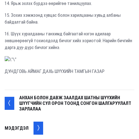
14. Ярьж эхлэх бүрдээ өөрийгөө танилцуулах.
15. Зохих хэмжээнд хувцас болон харилцааны хувьд албаны
байдалтай байна.
16. Шүүх хуралдааны танхимд байгаатай нэгэн адилаар
зөвшөөрөөгүй тохиолдолд бичлэг хийх хориотой. Нарийн бичгийн
дарга дуу-дүрс бичлэг хийнэ.
ДУНДГОВЬ АЙМАГ ДАХЬ ШҮҮХИЙН ТАМГЫН ГАЗАР
АНХАН БОЛОН ДАВЖ ЗААЛДАХ ШАТНЫ ШҮҮХИЙН
ШҮҮГЧИЙН СУЛ ОРОН ТООНД СОНГОН ШАЛГАРУУЛАЛТ
ЗАРЛАЛАА
МЭДЭГДЭЛ