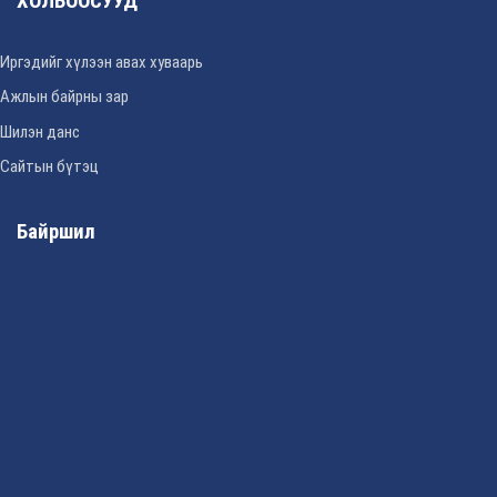
ХОЛБООСУУД
Иргэдийг хүлээн авах хуваарь
Ажлын байрны зар
Шилэн данс
Сайтын бүтэц
Байршил