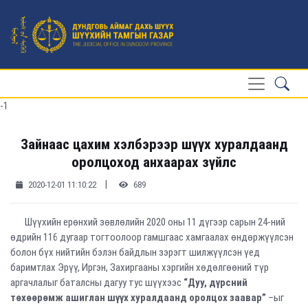
-1
Зайнаас цахим хэлбэрээр шүүх хуралдаанд
оролцоход анхаарах зүйлс
|
2020-12-01 11:10:22
689
Шүүхийн ерөнхий зөвлөлийн 2020 оны 11 дүгээр сарын 24-ний
өдрийн 116 дугаар тогтоолоор гамшгаас хамгаалах өндөржүүлсэн
болон бүх нийтийн бэлэн байдлын зэрэгт шилжүүлсэн үед
баримтлах Эрүү, Иргэн, Захиргааны хэргийн хөдөлгөөний түр
аргачлалыг баталсны дагуу тус шүүхээс
“Дуу, дүрсний
төхөөрөмж ашиглан шүүх хуралдаанд оролцох заавар”
–ыг