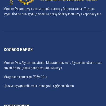
Монгол Улсад шүүх эрх мэдлийг гагцхүү Монгол Улсын Үндсэн
хууль болон энэ хуульд заасны дагуу байгуулсан шүүх хэрэгжүүлнэ.
ХОЛБОО БАРИХ
Монгол Улс, Дундговь аймаг, Мандалговь хот, Дундговь аймаг дахь
анхан болон давж заалдах шатны шүүх
Мэдээлэл лавлагаа: 7059-3016
Цахим шуудангийн хаяг: dundgovi_tg@shuukh.mn