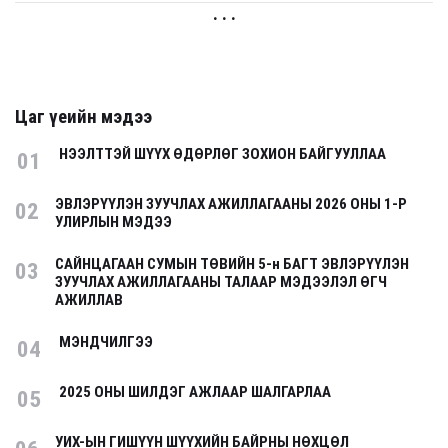
. . .
Цаг үеийн мэдээ
НЭЭЛТТЭЙ ШҮҮХ ӨДӨРЛӨГ ЗОХИОН БАЙГУУЛЛАА
01
ЭВЛЭРҮҮЛЭН ЗУУЧЛАХ АЖИЛЛАГААНЫ 2026 ОНЫ 1-Р
02
УЛИРЛЫН МЭДЭЭ
САЙНЦАГААН СУМЫН ТӨВИЙН 5-н БАГТ ЭВЛЭРҮҮЛЭН
03
ЗУУЧЛАХ АЖИЛЛАГААНЫ ТАЛААР МЭДЭЭЛЭЛ ӨГЧ
АЖИЛЛАВ
МЭНДЧИЛГЭЭ
04
2025 ОНЫ ШИЛДЭГ АЖЛААР ШАЛГАРЛАА
05
УИХ-ЫН ГИШҮҮН ШҮҮХИЙН БАЙРНЫ НӨХЦӨЛ