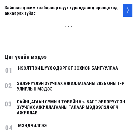
Зайнаас цахим хэлбэрээр шүүх хуралдаанд оролцоход
анхаарах зүйлс
. . .
Цаг үеийн мэдээ
НЭЭЛТТЭЙ ШҮҮХ ӨДӨРЛӨГ ЗОХИОН БАЙГУУЛЛАА
01
ЭВЛЭРҮҮЛЭН ЗУУЧЛАХ АЖИЛЛАГААНЫ 2026 ОНЫ 1-Р
02
УЛИРЛЫН МЭДЭЭ
САЙНЦАГААН СУМЫН ТӨВИЙН 5-н БАГТ ЭВЛЭРҮҮЛЭН
03
ЗУУЧЛАХ АЖИЛЛАГААНЫ ТАЛААР МЭДЭЭЛЭЛ ӨГЧ
АЖИЛЛАВ
МЭНДЧИЛГЭЭ
04