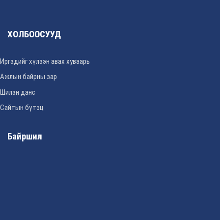
ХОЛБООСУУД
Иргэдийг хүлээн авах хуваарь
Ажлын байрны зар
Шилэн данс
Сайтын бүтэц
Байршил