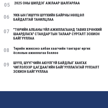
2025 ОНЫ ШИЛДЭГ АЖЛААР ШАЛГАРЛАА
05
УИХ-ЫН ГИШҮҮН ШҮҮХИЙН БАЙРНЫ НӨХЦӨЛ
06
БАЙДАЛТАЙ ТАНИЛЦЛАА
"ТӨРИЙН АЛБАНЫ ҮЙЛ АЖИЛЛАГААНД ТАВИХ ЕРӨНХИЙ
07
ШААРДЛАГА" СТАНДАРТЫН ТАЛААР СУРГАЛТ ЗОХИОН
БАЙГУУЛЛАА
Төрийн жинхэнэ албан хаагчийн тангараг өргөх
08
ёслолын ажиллагаа боллоо
ШҮҮХ, ШҮҮГЧИЙН АЮУЛГҮЙ БАЙДЛЫГ ХАНГАХ
09
ЧИГЛЭЛЭЭР ЦАГДААГИЙН БАЙГУУЛЛАГАТАЙ УУЛЗАЛТ
ЗОХИОН БАЙГУУЛЛАА