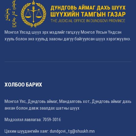
Монгол Улсад шүүх эрх мэдлийг гагцхүү Монгол Улсын Үндсэн
хууль болон энэ хуульд заасны дагуу байгуулсан шүүх хэрэгжүүлнэ.
ХОЛБОО БАРИХ
Монгол Улс, Дундговь аймаг, Мандалговь хот, Дундговь аймаг дахь
анхан болон давж заалдах шатны шүүх
Мэдээлэл лавлагаа: 7059-3016
Цахим шуудангийн хаяг: dundgovi_tg@shuukh.mn