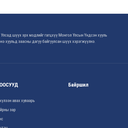
 Улсад шүүх эрх мэдлийг гагцхүү Монгол Улсын Үндсэн хууль
нэ хуульд заасны дагуу байгуулсан шүүх хэрэгжүүлнэ.
ООСУУД
Байршил
хүлээн авах хуваарь
йрны зар
нс
үтэц