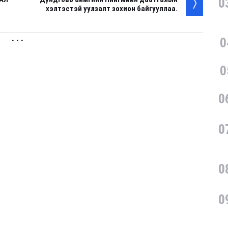
0
хэлтэстэй уулзалт зохион байгууллаа.
. . .
0
0
0
0
0
0