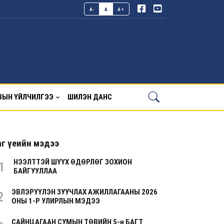
A-
A
A+
ВЫН ҮЙЛЧИЛГЭЭ
ШИЛЭН ДАНС
г үеийн мэдээ
НЭЭЛТТЭЙ ШҮҮХ ӨДӨРЛӨГ ЗОХИОН
1
БАЙГУУЛЛАА
ЭВЛЭРҮҮЛЭН ЗУУЧЛАХ АЖИЛЛАГААНЫ 2026
2
ОНЫ 1-Р УЛИРЛЫН МЭДЭЭ
САЙНЦАГААН СУМЫН ТӨВИЙН 5-н БАГТ