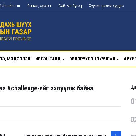
g@shuukh.mn
Санал, хүсэлт
Сайтын бүтэц
Хуучин цахим хуудас
ЭЭ, МЭДЭЭЛЭЛ
ИРГЭН ТАНД
ЭВЛЭРҮҮЛЭН ЗУУЧЛАЛ
АРХИ
Ца
а #challenge-ийг эхлүүлж байна.
0
0
АЛ
Дундговь аймгийн Нийгмийн даатгалын