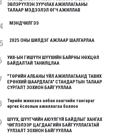
3
ЭВЛЭРҮҮЛЭН ЗУУЧЛАХ АЖИЛЛАГААНЫ
ТАЛААР МЭДЭЭЛЭЛ ӨГЧ АЖИЛЛАВ
МЭНДЧИЛГЭЭ
4
2025 ОНЫ ШИЛДЭГ АЖЛААР ШАЛГАРЛАА
5
УИХ-ЫН ГИШҮҮН ШҮҮХИЙН БАЙРНЫ НӨХЦӨЛ
6
БАЙДАЛТАЙ ТАНИЛЦЛАА
"ТӨРИЙН АЛБАНЫ ҮЙЛ АЖИЛЛАГААНД ТАВИХ
7
ЕРӨНХИЙ ШААРДЛАГА" СТАНДАРТЫН ТАЛААР
СУРГАЛТ ЗОХИОН БАЙГУУЛЛАА
Төрийн жинхэнэ албан хаагчийн тангараг
8
өргөх ёслолын ажиллагаа боллоо
ШҮҮХ, ШҮҮГЧИЙН АЮУЛГҮЙ БАЙДЛЫГ ХАНГАХ
9
ЧИГЛЭЛЭЭР ЦАГДААГИЙН БАЙГУУЛЛАГАТАЙ
УУЛЗАЛТ ЗОХИОН БАЙГУУЛЛАА