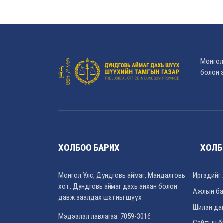
Монгол
болон э
ХОЛБОО БАРИХ
ХОЛБ
Монгол Улс, Дундговь аймаг, Мандалговь
Иргэдийг 
хот, Дундговь аймаг дахь анхан болон
Ажлын ба
давж заалдах шатны шүүх
Шилэн да
Мэдээлэл лавлагаа: 7059-3016
Сайтын б