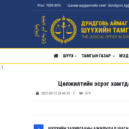
Утас: 7059-3016
Цахим шуудангийн хаяг: dundgovi_t
ШҮҮХ
ТАМГЫН ГАЗАР
МЭД
-1
Цөлжилтийн эсрэг хамтда
|
2021-04-12 23:44:33
619
ШҮҮХИЙН ЗАХИРГААНЫ АЖИЛЧДАД ШАГН