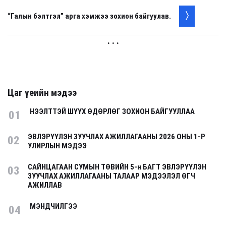
“Галын бэлтгэл” арга хэмжээ зохион байгуулав.
. . .
Цаг үеийн мэдээ
НЭЭЛТТЭЙ ШҮҮХ ӨДӨРЛӨГ ЗОХИОН БАЙГУУЛЛАА
01
ЭВЛЭРҮҮЛЭН ЗУУЧЛАХ АЖИЛЛАГААНЫ 2026 ОНЫ 1-Р
02
УЛИРЛЫН МЭДЭЭ
САЙНЦАГААН СУМЫН ТӨВИЙН 5-н БАГТ ЭВЛЭРҮҮЛЭН
03
ЗУУЧЛАХ АЖИЛЛАГААНЫ ТАЛААР МЭДЭЭЛЭЛ ӨГЧ
АЖИЛЛАВ
МЭНДЧИЛГЭЭ
04