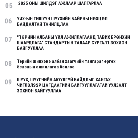
2025 ОНЫ ШИЛДЭГ АЖЛААР ШАЛГАРЛАА
05
УИХ-ЫН ГИШҮҮН ШҮҮХИЙН БАЙРНЫ НӨХЦӨЛ
06
БАЙДАЛТАЙ ТАНИЛЦЛАА
"ТӨРИЙН АЛБАНЫ ҮЙЛ АЖИЛЛАГААНД ТАВИХ ЕРӨНХИЙ
07
ШААРДЛАГА" СТАНДАРТЫН ТАЛААР СУРГАЛТ ЗОХИОН
БАЙГУУЛЛАА
Төрийн жинхэнэ албан хаагчийн тангараг өргөх
08
ёслолын ажиллагаа боллоо
ШҮҮХ, ШҮҮГЧИЙН АЮУЛГҮЙ БАЙДЛЫГ ХАНГАХ
09
ЧИГЛЭЛЭЭР ЦАГДААГИЙН БАЙГУУЛЛАГАТАЙ УУЛЗАЛТ
ЗОХИОН БАЙГУУЛЛАА