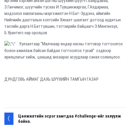
иргэний хэргийн анхан шатны шүүхийн шүүгч Г.Баярдаваа,
З.Ганчимэг, шүүгчийн туслах И.Түвшинжаргал, Г.Алдармаа,
мэдээлэл лавлагааны мэргэжилтэн Н.Бат-Эрдэнэ, аймгийн
Нийгмийн даатгалын хэлтсийн Хяналт шалгалт дотоод аудитын
тасгийн дарга Н.Баттүвшин, тэтгэврийн байцаагч Э.Мөнгөнзул,
Б.Урантөгс нар оролцов.
Уулзалтаар “Малчнаар өндөр насны тэтгэвэр тогтоолгох
болон ажиллаж байсан байдал тогтоолгох тухай” сэдвээр
ярилцлагыг хийж, цаашид анхаарах асуудлаар санал солилцлоо.
ДУНДГОВЬ АЙМАГ ДАХЬ ШҮҮХИЙН ТАМГЫН ГАЗАР
Цөлжилтийн эсрэг хамтдаа #challenge-ийг эхлүүлж
байна.