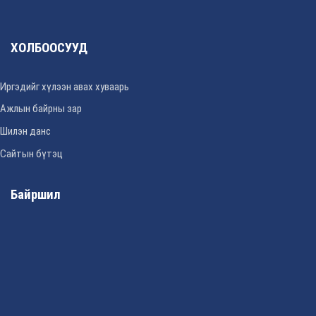
ХОЛБООСУУД
Иргэдийг хүлээн авах хуваарь
Ажлын байрны зар
Шилэн данс
Сайтын бүтэц
Байршил