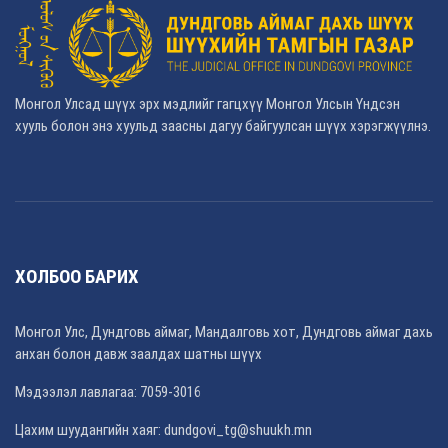
Монгол Улсад шүүх эрх мэдлийг гагцхүү Монгол Улсын Үндсэн
хууль болон энэ хуульд заасны дагуу байгуулсан шүүх хэрэгжүүлнэ.
ХОЛБОО БАРИХ
Монгол Улс, Дундговь аймаг, Мандалговь хот, Дундговь аймаг дахь
анхан болон давж заалдах шатны шүүх
Мэдээлэл лавлагаа: 7059-3016
Цахим шуудангийн хаяг: dundgovi_tg@shuukh.mn