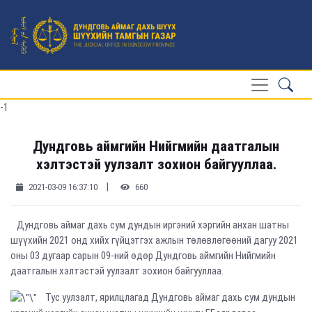
-1
Дундговь аймгийн Нийгмийн даатгалын
хэлтэстэй уулзалт зохион байгууллаа.
|
2021-03-09 16:37:10
660
Дундговь аймаг дахь сум дундын иргэний хэргийн анхан шатны
шүүхийн 2021 онд хийх гүйцэтгэх ажлын төлөвлөгөөний дагуу 2021
оны 03 дугаар сарын 09-ний өдөр Дундговь аймгийн Нийгмийн
даатгалын хэлтэстэй уулзалт зохион байгууллаа.
Тус уулзалт, ярилцлагад Дундговь аймаг дахь сум дундын