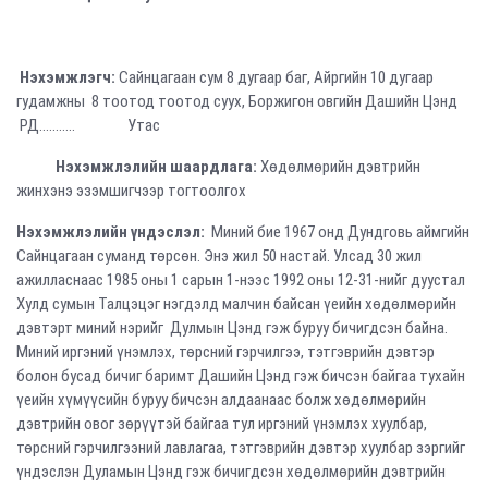
Нэхэмжлэгч:
Сайнцагаан сум 8 дугаар баг, Айргийн 10 дугаар
гудамжны 8 тоотод тоотод суух, Боржигон овгийн Дашийн Цэнд
РД........... Утас
Нэхэмжлэлийн шаардлага:
Хөдөлмөрийн дэвтрийн
жинхэнэ эзэмшигчээр тогтоолгох
Нэхэмжлэлийн үндэслэл:
Миний бие 1967 онд Дундговь аймгийн
Сайнцагаан суманд төрсөн. Энэ жил 50 настай. Улсад 30 жил
ажилласнаас 1985 оны 1 сарын 1-нээс 1992 оны 12-31-нийг дуустал
Хулд сумын Талцэцэг нэгдэлд малчин байсан үеийн хөдөлмөрийн
дэвтэрт миний нэрийг Дулмын Цэнд гэж буруу бичигдсэн байна.
Миний иргэний үнэмлэх, төрсний гэрчилгээ, тэтгэврийн дэвтэр
болон бусад бичиг баримт Дашийн Цэнд гэж бичсэн байгаа тухайн
үеийн хүмүүсийн буруу бичсэн алдаанаас болж хөдөлмөрийн
дэвтрийн овог зөрүүтэй байгаа тул иргэний үнэмлэх хуулбар,
төрсний гэрчилгээний лавлагаа, тэтгэврийн дэвтэр хуулбар зэргийг
үндэслэн Дуламын Цэнд гэж бичигдсэн хөдөлмөрийн дэвтрийн