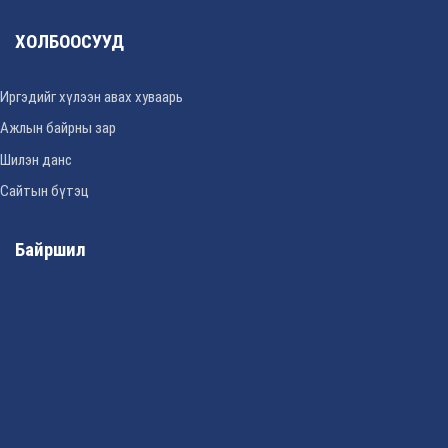
ХОЛБООСУУД
Иргэдийг хүлээн авах хуваарь
Ажлын байрны зар
Шилэн данс
Сайтын бүтэц
Байршил