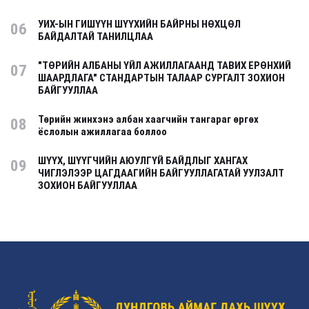
УИХ-ЫН ГИШҮҮН ШҮҮХИЙН БАЙРНЫ НӨХЦӨЛ
06
БАЙДАЛТАЙ ТАНИЛЦЛАА
"ТӨРИЙН АЛБАНЫ ҮЙЛ АЖИЛЛАГААНД ТАВИХ ЕРӨНХИЙ
07
ШААРДЛАГА" СТАНДАРТЫН ТАЛААР СУРГАЛТ ЗОХИОН
БАЙГУУЛЛАА
Төрийн жинхэнэ албан хаагчийн тангараг өргөх
08
ёслолын ажиллагаа боллоо
ШҮҮХ, ШҮҮГЧИЙН АЮУЛГҮЙ БАЙДЛЫГ ХАНГАХ
09
ЧИГЛЭЛЭЭР ЦАГДААГИЙН БАЙГУУЛЛАГАТАЙ УУЛЗАЛТ
ЗОХИОН БАЙГУУЛЛАА