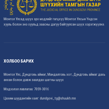
Монгол Улсад шүүх эрх мэдлийг гагцхүү Монгол Улсын Үндсэн
хууль болон энэ хуульд заасны дагуу байгуулсан шүүх хэрэгжүүлнэ.
ХОЛБОО БАРИХ
Монгол Улс, Дундговь аймаг, Мандалговь хот, Дундговь аймаг дахь
анхан болон давж заалдах шатны шүүх
Мэдээлэл лавлагаа: 7059-3016
Цахим шуудангийн хаяг: dundgovi_tg@shuukh.mn