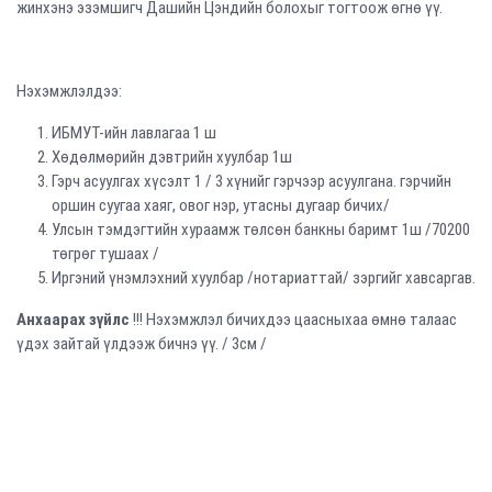
жинхэнэ эзэмшигч Дашийн Цэндийн болохыг тогтоож өгнө үү.
Нэхэмжлэлдээ:
ИБМУТ-ийн лавлагаа 1 ш
Хөдөлмөрийн дэвтрийн хуулбар 1ш
Гэрч асуулгах хүсэлт 1 / 3 хүнийг гэрчээр асуулгана. гэрчийн
оршин суугаа хаяг, овог нэр, утасны дугаар бичих/
Улсын тэмдэгтийн хураамж төлсөн банкны баримт 1ш /70200
төгрөг тушаах /
Иргэний үнэмлэхний хуулбар /нотариаттай/ зэргийг хавсаргав.
Анхаарах зүйлс
!!! Нэхэмжлэл бичихдээ цаасныхаа өмнө талаас
үдэх зайтай үлдээж бичнэ үү. / 3см /