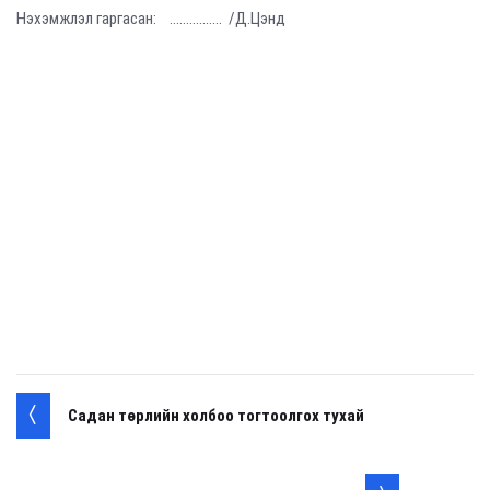
Нэхэмжлэл гаргасан: ................ /Д.Цэнд
Садан төрлийн холбоо тогтоолгох тухай