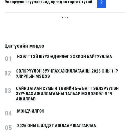
Эвлэрүүлэн зуучлагчид өргөдөл гаргах тухай
. . .
Цаг үеийн мэдээ
НЭЭЛТТЭЙ ШҮҮХ ӨДӨРЛӨГ ЗОХИОН БАЙГУУЛЛАА
01
ЭВЛЭРҮҮЛЭН ЗУУЧЛАХ АЖИЛЛАГААНЫ 2026 ОНЫ 1-Р
02
УЛИРЛЫН МЭДЭЭ
САЙНЦАГААН СУМЫН ТӨВИЙН 5-н БАГТ ЭВЛЭРҮҮЛЭН
03
ЗУУЧЛАХ АЖИЛЛАГААНЫ ТАЛААР МЭДЭЭЛЭЛ ӨГЧ
АЖИЛЛАВ
МЭНДЧИЛГЭЭ
04
2025 ОНЫ ШИЛДЭГ АЖЛААР ШАЛГАРЛАА
05