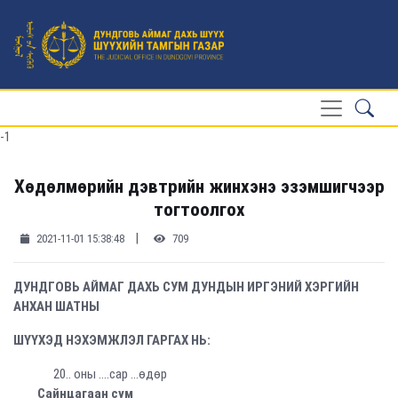
-1
Хөдөлмөрийн дэвтрийн жинхэнэ эзэмшигчээр
тогтоолгох
|
2021-11-01 15:38:48
709
ДУНДГОВЬ АЙМАГ ДАХЬ СУМ ДУНДЫН ИРГЭНИЙ ХЭРГИЙН
АНХАН ШАТНЫ
ШҮҮХЭД НЭХЭМЖЛЭЛ ГАРГАХ НЬ:
20.. оны ….сар ...өдөр
Сайнцагаан сум