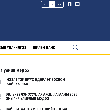
A-
A
A+
ВЫН ҮЙЛЧИЛГЭЭ
ШИЛЭН ДАНС
г үеийн мэдээ
НЭЭЛТТЭЙ ШҮҮХ ӨДӨРЛӨГ ЗОХИОН
1
БАЙГУУЛЛАА
ЭВЛЭРҮҮЛЭН ЗУУЧЛАХ АЖИЛЛАГААНЫ 2026
2
ОНЫ 1-Р УЛИРЛЫН МЭДЭЭ
САЙНЦАГААН СУМЫН ТӨВИЙН 5-н БАГТ