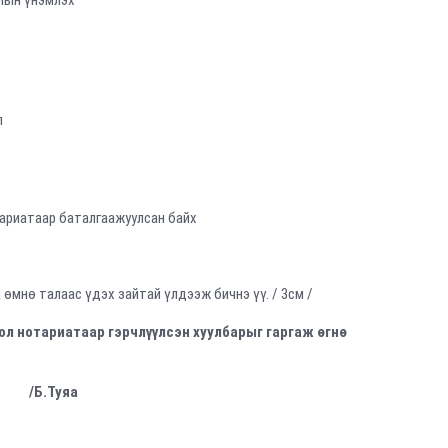
лын үнэмлэх
 нэхэмжлэгч гаргана/
влагаа
л
ариатаар баталгаажуулсан байх
 өмнө талаас үдэх зайтай үлдээж бичнэ үү. / 3см /
ол
нотариатаар
гэрчлүүлсэн
хуулбарыг
гаргаж
өгнө
Туяа