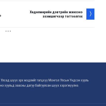
Хөдөлмөрийн дэвтрийн жинхэнэ
Р
эзэмшигчээр тогтоолгох
. . .
 Улсад шүүх эрх мэдлийг гагцхүү Монгол Улсын Үндсэн хууль
нэ хуульд заасны дагуу байгуулсан шүүх хэрэгжүүлнэ.