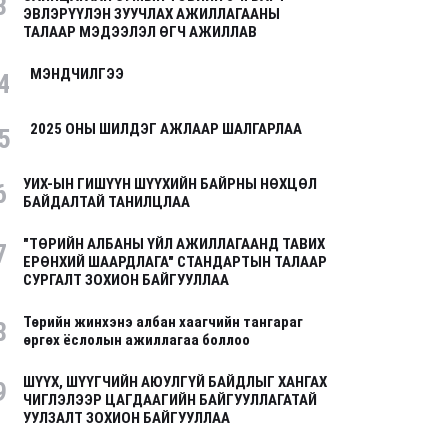
3
ЭВЛЭРҮҮЛЭН ЗУУЧЛАХ АЖИЛЛАГААНЫ
ТАЛААР МЭДЭЭЛЭЛ ӨГЧ АЖИЛЛАВ
МЭНДЧИЛГЭЭ
4
2025 ОНЫ ШИЛДЭГ АЖЛААР ШАЛГАРЛАА
5
УИХ-ЫН ГИШҮҮН ШҮҮХИЙН БАЙРНЫ НӨХЦӨЛ
6
БАЙДАЛТАЙ ТАНИЛЦЛАА
"ТӨРИЙН АЛБАНЫ ҮЙЛ АЖИЛЛАГААНД ТАВИХ
7
ЕРӨНХИЙ ШААРДЛАГА" СТАНДАРТЫН ТАЛААР
СУРГАЛТ ЗОХИОН БАЙГУУЛЛАА
Төрийн жинхэнэ албан хаагчийн тангараг
8
өргөх ёслолын ажиллагаа боллоо
ШҮҮХ, ШҮҮГЧИЙН АЮУЛГҮЙ БАЙДЛЫГ ХАНГАХ
9
ЧИГЛЭЛЭЭР ЦАГДААГИЙН БАЙГУУЛЛАГАТАЙ
УУЛЗАЛТ ЗОХИОН БАЙГУУЛЛАА