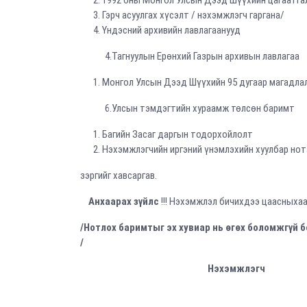
1992 оны Монгол Улсын Дээд Шүүхийн цагаатга
Гэрч асуулгах хүсэлт /
Үндэсний архивийн лавлагаанууд
4.Тагнуулын Ерөнхий Газрын архивын ла
Монгол Улсын Дээд Шүүхийн 95 дугаар магадла
6.Улсын тэмдэгтийн хураамж төлсөн баримт
Багийн Засаг даргын тодорхойлолт
Нэхэмжлэгчийн иргэний үнэмлэхийн хуулбар нот
зэргийг хавсаргав.
Анхаарах зүйлс
!!! Нэхэмжлэл бичихдээ цаасныхаа
/
Нотлох
баримтыг
эх
хувиар
нь
өгөх
боломжгүй
б
/
Нэхэмжлэгч /Б.