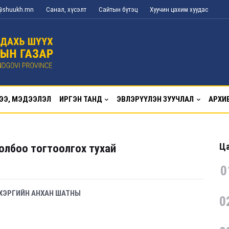
g@shuukh.mn
Санал, хүсэлт
Сайтын бүтэц
Хуучин цахим хуудас
ЭЭ, МЭДЭЭЛЭЛ
ИРГЭН ТАНД
ЭВЛЭРҮҮЛЭН ЗУУЧЛАЛ
АРХИ
Ца
олбоо тогтоолгох тухай
0
ХЭРГИЙН АНХАН ШАТНЫ
0