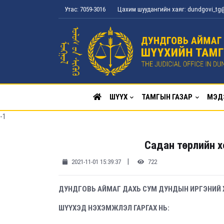
Утас: 7059-3016
Цахим шуудангийн хаяг: dundgovi_t
ШҮҮХ
ТАМГЫН ГАЗАР
МЭД
-1
Садан төрлийн х
|
2021-11-01 15:39:37
722
ДУНДГОВЬ АЙМАГ ДАХЬ СУМ ДУНДЫН ИРГЭНИЙ 
ШҮҮХЭД НЭХЭМЖЛЭЛ ГАРГАХ НЬ: