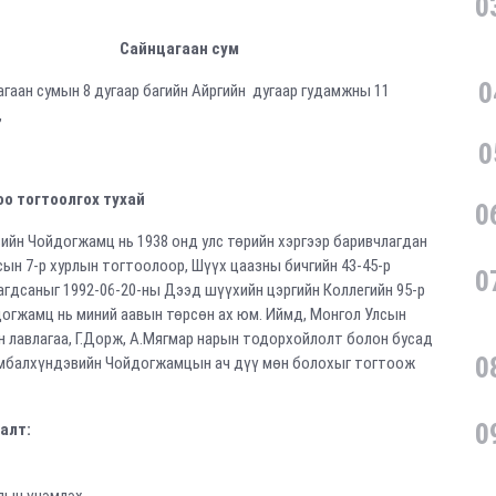
0
Сайнцагаан сум
0
гаан сумын 8 дугаар багийн Айргийн дугаар гудамжны 11
,
0
о тогтоолгох тухай
0
йн Чойдогжамц нь 1938 онд улс төрийн хэргээр баривчлагдан
сын 7-р хурлын тогтоолоор, Шүүх цаазны бичгийн 43-45-р
0
агдсаныг 1992-06-20-ны Дээд шүүхийн цэргийн Коллегийн 95-р
огжамц нь миний аавын төрсөн ах юм. Иймд, Монгол Улсын
н лавлагаа, Г.Дорж, А.Мягмар нарын тодорхойлолт болон бусад
0
амбалхүндэвийн Чойдогжамцын ач дүү мөн болохыг тогтоож
0
алт: