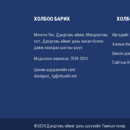
ХОЛБОО БАРИХ
ХОЛБ
Монгол Улс, Дундговь аймаг, Мандалговь
Иргэдийг 
хот, Дундговь аймаг дахь анхан болон
Ажлын ба
давж заалдах шатны шүүх
Шилэн да
Мэдээлэл лавлагаа: 7059-3016
Сайтын б
Цахим шуудангийн хаяг:
dundgovi_tg@shuukh.mn
©2024 Дундговь аймаг дахь шүүхийн Тамгын газар