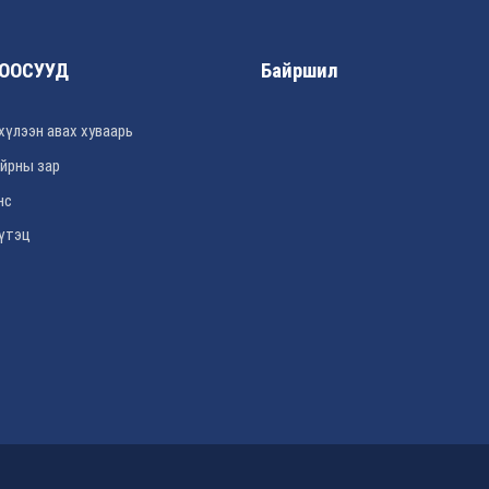
ООСУУД
Байршил
хүлээн авах хуваарь
йрны зар
нс
үтэц