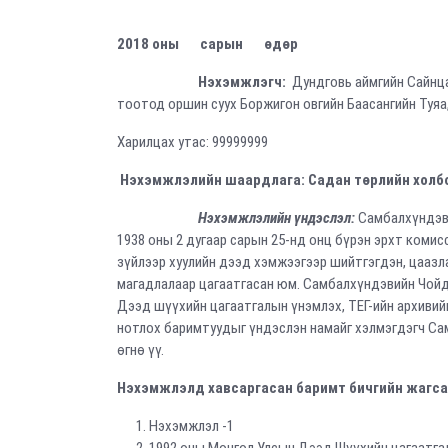
2018 оны сарын өдөр 
Нэхэмжлэгч
:
Дундговь аймгийн Сайнца
тоотод оршин суух Боржигон овгийн Баасангийн Туяа
Харилцах утас: 99999999
Нэхэмжлэлийн шаардлага: Садан төрлийн холбо
Нэхэмжлэлийн үндэслэл:
Самбалхүндэви
1938 оны 2 дугаар сарын 25-нд онц бүрэн эрхт комис
зүйлээр хуулийн дээд хэмжээгээр шийтгэгдэн, цаазл
магадлалаар цагаатгасан юм. Самбалхүндэвийн Чойд
Дээд шүүхийн цагаатгалын үнэмлэх, ТЕГ-ийн архивий
нотлох баримтуудыг үндэслэн намайг хэлмэгдэгч С
өгнө үү.
Нэхэмжлэлд хавсаргасан баримт бичгийн жагса
Нэхэмжлэл -1