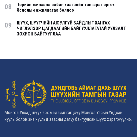
Төрийн жинхэнэ албан хаагчийн тангараг өргөх
08
ёслолын ажиллагаа боллоо
ШҮҮХ, ШҮҮГЧИЙН АЮУЛГҮЙ БАЙДЛЫГ ХАНГАХ
09
ЧИГЛЭЛЭЭР ЦАГДААГИЙН БАЙГУУЛЛАГАТАЙ УУЛЗАЛТ
ЗОХИОН БАЙГУУЛЛАА
Монгол Улсад шүүх эрх мэдлийг гагцхүү Монгол Улсын Үндсэн
хууль болон энэ хуульд заасны дагуу байгуулсан шүүх хэрэгжүүлнэ.