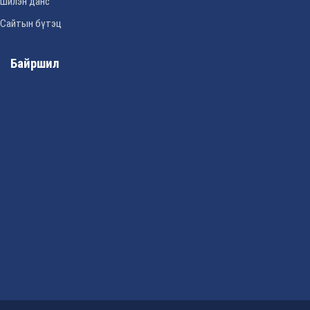
Шилэн данс
Сайтын бүтэц
Байршил