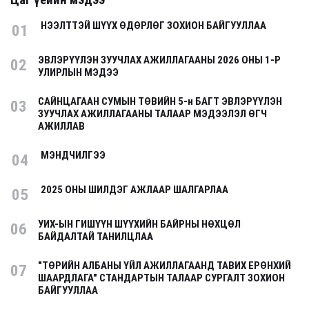
Цаг үеийн мэдээ
НЭЭЛТТЭЙ ШҮҮХ ӨДӨРЛӨГ ЗОХИОН БАЙГУУЛЛАА
01
ЭВЛЭРҮҮЛЭН ЗУУЧЛАХ АЖИЛЛАГААНЫ 2026 ОНЫ 1-Р
02
УЛИРЛЫН МЭДЭЭ
САЙНЦАГААН СУМЫН ТӨВИЙН 5-н БАГТ ЭВЛЭРҮҮЛЭН
03
ЗУУЧЛАХ АЖИЛЛАГААНЫ ТАЛААР МЭДЭЭЛЭЛ ӨГЧ
АЖИЛЛАВ
МЭНДЧИЛГЭЭ
04
2025 ОНЫ ШИЛДЭГ АЖЛААР ШАЛГАРЛАА
05
УИХ-ЫН ГИШҮҮН ШҮҮХИЙН БАЙРНЫ НӨХЦӨЛ
06
БАЙДАЛТАЙ ТАНИЛЦЛАА
"ТӨРИЙН АЛБАНЫ ҮЙЛ АЖИЛЛАГААНД ТАВИХ ЕРӨНХИЙ
07
ШААРДЛАГА" СТАНДАРТЫН ТАЛААР СУРГАЛТ ЗОХИОН
БАЙГУУЛЛАА