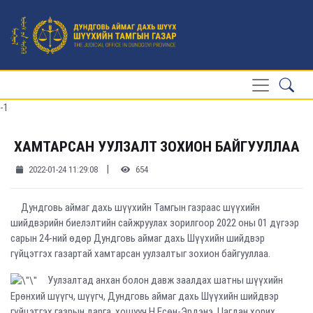
-1
ХАМТАРСАН УУЛЗАЛТ ЗОХИОН БАЙГУУЛЛАА
|
2022-01-24 11:29:08
654
Дундговь аймаг дахь шүүхийн Тамгын газраас шүүхийн
шийдвэрийн биелэлтийн сайжруулах зорилгоор 2022 оны 01 дүгээр
сарын 24-ний өдөр Дундговь аймаг дахь Шүүхийн шийдвэр
гүйцэтгэх газартай хамтарсан уулзалтыг зохион байгууллаа.
Уулзалтад анхан болон давж заалдах шатны шүүхийн
Ерөнхий шүүгч, шүүгч, Дундговь аймаг дахь Шүүхийн шийдвэр
гүйцэтгэх газрын дарга, хошууч Н.Есөн-Эрдэнэ, Цагдан хорих