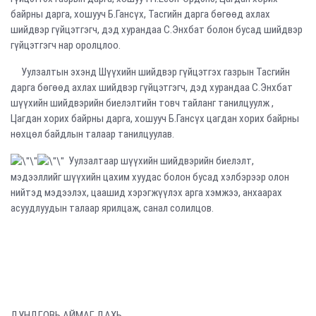
байрны дарга, хошууч Б.Гансүх, Тасгийн дарга бөгөөд ахлах
шийдвэр гүйцэтгэгч, дэд хурандаа С.Энхбат болон бусад шийдвэр
гүйцэтгэгч нар оролцлоо.
Уулзалтын эхэнд Шүүхийн шийдвэр гүйцэтгэх газрын Тасгийн
дарга бөгөөд ахлах шийдвэр гүйцэтгэгч, дэд хурандаа С.Энхбат
шүүхийн шийдвэрийн биелэлтийн товч тайланг танилцуулж ,
Цагдан хорих байрны дарга, хошууч Б.Гансүх цагдан хорих байрны
нөхцөл байдлын талаар танилцуулав.
Уулзалтаар шүүхийн шийдвэрийн биелэлт,
мэдээллийг шүүхийн цахим хуудас болон бусад хэлбэрээр олон
нийтэд мэдээлэх, цаашид хэрэгжүүлэх арга хэмжээ, анхаарах
асуудлуудын талаар ярилцаж, санал солилцов.
ДУНДГОВЬ АЙМАГ ДАХЬ