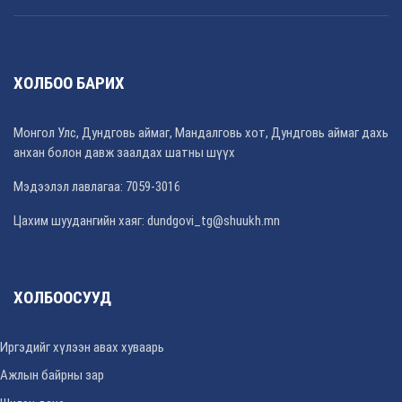
ХОЛБОО БАРИХ
Монгол Улс, Дундговь аймаг, Мандалговь хот, Дундговь аймаг дахь
анхан болон давж заалдах шатны шүүх
Мэдээлэл лавлагаа: 7059-3016
Цахим шуудангийн хаяг: dundgovi_tg@shuukh.mn
ХОЛБООСУУД
Иргэдийг хүлээн авах хуваарь
Ажлын байрны зар