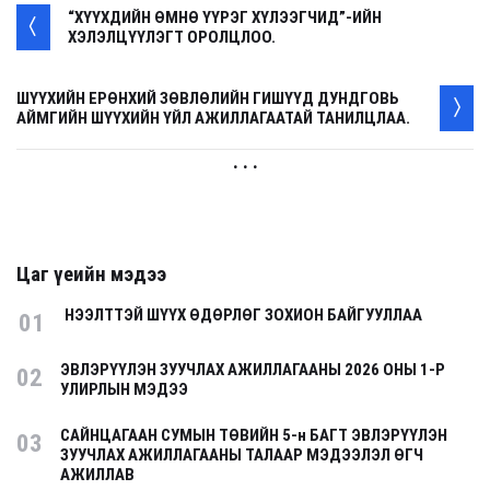
“ХҮҮХДИЙН ӨМНӨ ҮҮРЭГ ХҮЛЭЭГЧИД”-ИЙН
ХЭЛЭЛЦҮҮЛЭГТ ОРОЛЦЛОО.
ШҮҮХИЙН ЕРӨНХИЙ ЗӨВЛӨЛИЙН ГИШҮҮД ДУНДГОВЬ
АЙМГИЙН ШҮҮХИЙН ҮЙЛ АЖИЛЛАГААТАЙ ТАНИЛЦЛАА.
. . .
Цаг үеийн мэдээ
НЭЭЛТТЭЙ ШҮҮХ ӨДӨРЛӨГ ЗОХИОН БАЙГУУЛЛАА
01
ЭВЛЭРҮҮЛЭН ЗУУЧЛАХ АЖИЛЛАГААНЫ 2026 ОНЫ 1-Р
02
УЛИРЛЫН МЭДЭЭ
САЙНЦАГААН СУМЫН ТӨВИЙН 5-н БАГТ ЭВЛЭРҮҮЛЭН
03
ЗУУЧЛАХ АЖИЛЛАГААНЫ ТАЛААР МЭДЭЭЛЭЛ ӨГЧ
АЖИЛЛАВ