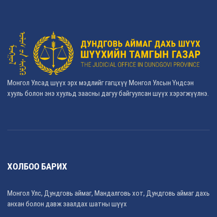
Монгол Улсад шүүх эрх мэдлийг гагцхүү Монгол Улсын Үндсэн
хууль болон энэ хуульд заасны дагуу байгуулсан шүүх хэрэгжүүлнэ.
ХОЛБОО БАРИХ
Монгол Улс, Дундговь аймаг, Мандалговь хот, Дундговь аймаг дахь
анхан болон давж заалдах шатны шүүх