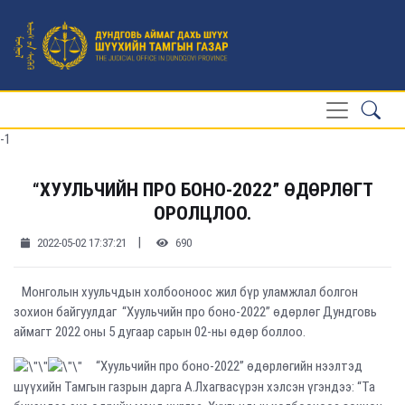
-1
“ХУУЛЬЧИЙН ПРО БОНО-2022” ӨДӨРЛӨГТ
ОРОЛЦЛОО.
|
2022-05-02 17:37:21
690
Монголын хуульчдын холбооноос жил бүр уламжлал болгон
зохион байгуулдаг “Хуульчийн про боно-2022” өдөрлөг Дундговь
аймагт 2022 оны 5 дугаар сарын 02-ны өдөр боллоо.
“Хуульчийн про боно-2022” өдөрлөгийн нээлтэд
шүүхийн Тамгын газрын дарга А.Лхагвасүрэн хэлсэн үгэндээ: “Та