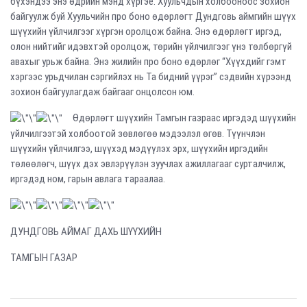
бүхэндээ энэ өдрийн мэнд хүргэе. Хуульчдын холбооноос зохион
байгуулж буй Хуульчийн про боно өдөрлөгт Дундговь аймгийн шүүх
шүүхийн үйлчилгээг хүргэн оролцож байна. Энэ өдөрлөгт иргэд,
олон нийтийг идэвхтэй оролцож, төрийн үйлчилгээг үнэ төлбөргүй
авахыг урьж байна. Энэ жилийн про боно өдөрлөг “Хүүхдийг гэмт
хэргээс урьдчилан сэргийлэх нь Та бидний үүрэг” сэдвийн хүрээнд
зохион байгуулагдаж байгааг онцолсон юм.
Өдөрлөгт шүүхийн Тамгын газраас иргэдэд шүүхийн
үйлчилгээтэй холбоотой зөвлөгөө мэдээлэл өгөв. Түүнчлэн
шүүхийн үйлчилгээ, шүүхэд мэдүүлэх эрх, шүүхийн иргэдийн
төлөөлөгч, шүүх дэх эвлэрүүлэн зуучлах ажиллагааг сурталчилж,
иргэдэд ном, гарын авлага тараалаа.
ДУНДГОВЬ АЙМАГ ДАХЬ ШҮҮХИЙН
ТАМГЫН ГАЗАР