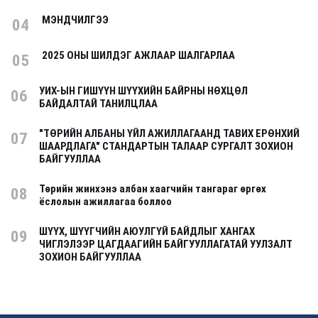
МЭНДЧИЛГЭЭ
04
2025 ОНЫ ШИЛДЭГ АЖЛААР ШАЛГАРЛАА
05
УИХ-ЫН ГИШҮҮН ШҮҮХИЙН БАЙРНЫ НӨХЦӨЛ
06
БАЙДАЛТАЙ ТАНИЛЦЛАА
"ТӨРИЙН АЛБАНЫ ҮЙЛ АЖИЛЛАГААНД ТАВИХ ЕРӨНХИЙ
07
ШААРДЛАГА" СТАНДАРТЫН ТАЛААР СУРГАЛТ ЗОХИОН
БАЙГУУЛЛАА
Төрийн жинхэнэ албан хаагчийн тангараг өргөх
08
ёслолын ажиллагаа боллоо
ШҮҮХ, ШҮҮГЧИЙН АЮУЛГҮЙ БАЙДЛЫГ ХАНГАХ
09
ЧИГЛЭЛЭЭР ЦАГДААГИЙН БАЙГУУЛЛАГАТАЙ УУЛЗАЛТ
ЗОХИОН БАЙГУУЛЛАА