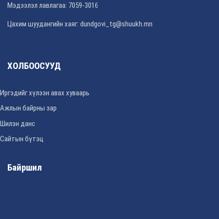
Мэдээлэл лавлагаа: 7059-3016
Цахим шуудангийн хаяг: dundgovi_tg@shuukh.mn
ХОЛБООСУУД
Иргэдийг хүлээн авах хуваарь
Ажлын байрны зар
Шилэн данс
Сайтын бүтэц
Байршил