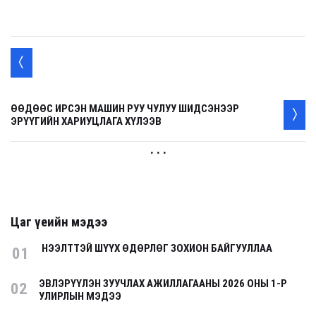
ӨӨДӨӨС ИРСЭН МАШИН РУУ ЧУЛУУ ШИДСЭНЭЭР
ЭРҮҮГИЙН ХАРИУЦЛАГА ХҮЛЭЭВ
. . .
Цаг үеийн мэдээ
НЭЭЛТТЭЙ ШҮҮХ ӨДӨРЛӨГ ЗОХИОН БАЙГУУЛЛАА
01
ЭВЛЭРҮҮЛЭН ЗУУЧЛАХ АЖИЛЛАГААНЫ 2026 ОНЫ 1-Р
02
УЛИРЛЫН МЭДЭЭ