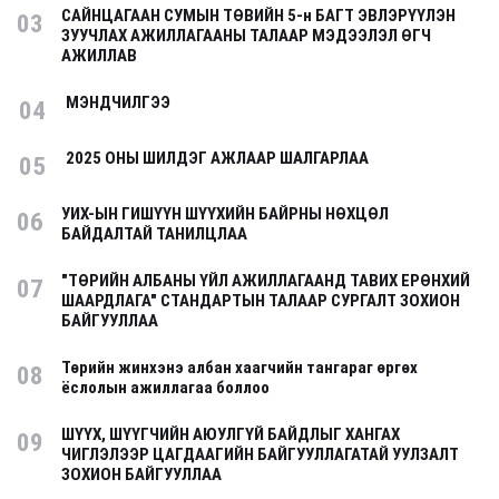
САЙНЦАГААН СУМЫН ТӨВИЙН 5-н БАГТ ЭВЛЭРҮҮЛЭН
03
ЗУУЧЛАХ АЖИЛЛАГААНЫ ТАЛААР МЭДЭЭЛЭЛ ӨГЧ
АЖИЛЛАВ
МЭНДЧИЛГЭЭ
04
2025 ОНЫ ШИЛДЭГ АЖЛААР ШАЛГАРЛАА
05
УИХ-ЫН ГИШҮҮН ШҮҮХИЙН БАЙРНЫ НӨХЦӨЛ
06
БАЙДАЛТАЙ ТАНИЛЦЛАА
"ТӨРИЙН АЛБАНЫ ҮЙЛ АЖИЛЛАГААНД ТАВИХ ЕРӨНХИЙ
07
ШААРДЛАГА" СТАНДАРТЫН ТАЛААР СУРГАЛТ ЗОХИОН
БАЙГУУЛЛАА
Төрийн жинхэнэ албан хаагчийн тангараг өргөх
08
ёслолын ажиллагаа боллоо
ШҮҮХ, ШҮҮГЧИЙН АЮУЛГҮЙ БАЙДЛЫГ ХАНГАХ
09
ЧИГЛЭЛЭЭР ЦАГДААГИЙН БАЙГУУЛЛАГАТАЙ УУЛЗАЛТ
ЗОХИОН БАЙГУУЛЛАА