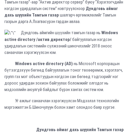
Тамгын газар”-аар “Актив директор сервер” буюу “Хэрэглэгчдийн
нэгдсэн удирдлагын систем” нэвтрүүлснээр
Дундговь аймаг
дахь шүүхийн Тамгын газар
шалгарч өргөмжлөлийг Тамгын
газрын дарга А.Лхагвасүрэн гардан авлаа.
Дундговь аймгийн шүүхийн тамгын газар нь
Windows
active directory /актив директор/
байгууллагын нэгдсэн
удирдлагын системийн сүлжээний шинэчлэлийг 2018 оноос
санаачлан хэрэгжүүлсэн юм.
Windows active directory (AD)
нь Microsoft корпорацын
бүтээгдэхүүн бөгөөд байгууллагын тоног төхөөрөмж, хэрэглэгч,
групп гэх мэт объектуудын нэгдсэн сан бөгөөд тэдгээрийг нэг
дороос удирдан зохион байгуулах боломжийг олгодог нь
мэдээллийн аюулгүй байдлыг бүрэн хангах систем юм.
Уг ажлыг санаачлан хэрэгжүүлсэн Мэдээлэл технологийн
мэргэжилтэн Б.Шинэчулуун болон хамт олондоо баяр хүргэе.
Дундговь аймаг дахь шүүхийн Тамгын газар