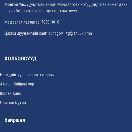
Монгол Улс, Дундговь аймаг, Мандалговь хот, Дундговь аймаг дахь
анхан болон давж заалдах шатны шүүх
Мэдээлэл лавлагаа: 7059-3016
Цахим шуудангийн хаяг: dundgovi_tg@shuukh.mn
ХОЛБООСУУД
Иргэдийг хүлээн авах хуваарь
Ажлын байрны зар
Шилэн данс
Сайтын бүтэц
Байршил