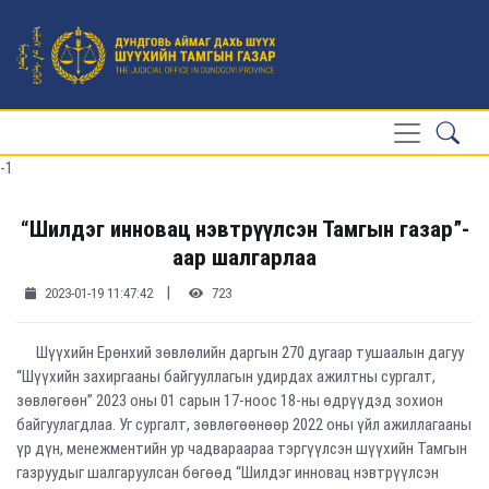
-1
“Шилдэг инновац нэвтрүүлсэн Тамгын газар”-
аар шалгарлаа
|
2023-01-19 11:47:42
723
Шүүхийн Ерөнхий зөвлөлийн даргын 270 дугаар тушаалын дагуу
“Шүүхийн захиргааны байгууллагын удирдах ажилтны сургалт,
зөвлөгөөн” 2023 оны 01 сарын 17-ноос 18-ны өдрүүдэд зохион
байгуулагдлаа. Уг сургалт, зөвлөгөөнөөр 2022 оны үйл ажиллагааны
үр дүн, менежментийн ур чадвараараа тэргүүлсэн шүүхийн Тамгын
газруудыг шалгаруулсан бөгөөд “Шилдэг инновац нэвтрүүлсэн