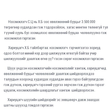
Нэхэмжлэгч С.Ц нь Х.Б-ээс өвөлжөөний бууцыг 3.500.000
төгрөгөөр худалдсан гэж тодорхойлон, хагас мөнгөө төлөөгүй тул
түүний хууль бус эзэмшлээс өвөлжөөний бууцаа чөлөөлүүлнэ гэж
нэхэмжлэл гаргасан.
Хариуцагч Х.Б тайлбартаа: нэхэмжлэгч гэрчилгээгээ зориуд
одоо болтол миний нэр дээр шилжүүлж өгөхгүй байгаа учир
шилжүүлэхийг даалгаж өгнө үү? гэсэн сөрөг нэхэмжлэл гаргасан.
Шүүх үндсэн нэхэмжлэгчийн нэхэмжлэлийг хангаж, хариуцагчид
өвөлжөөний бууцыг чөлөөлөхийг даалгаж шийдвэрлэхдээ
талуудын хооронд худалдах худалдан авах гэрээ байгуулагдсан
гэж дүгнэж, хариуцагч гэрээний үүргээ зөрчсөн гэж дүгнэн гэрээг
цуцалж, нэхэмжлэлийн шаардлагыг хангаж шийдвэрлэсэн.
Хариуцагч шүүхийн шийдвэрийг эс зөвшөөрч давж заалдах
шатны шүүхэд гомдол гаргасан.