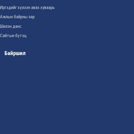
Иргэдийг хүлээн авах хуваарь
Ажлын байрны зар
Шилэн данс
Сайтын бүтэц
Байршил