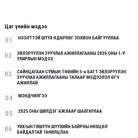
Цаг үеийн мэдээ
НЭЭЛТТЭЙ ШҮҮХ ӨДӨРЛӨГ ЗОХИОН БАЙГУУЛЛАА
01
ЭВЛЭРҮҮЛЭН ЗУУЧЛАХ АЖИЛЛАГААНЫ 2026 ОНЫ 1-Р
02
УЛИРЛЫН МЭДЭЭ
САЙНЦАГААН СУМЫН ТӨВИЙН 5-н БАГТ ЭВЛЭРҮҮЛЭН
03
ЗУУЧЛАХ АЖИЛЛАГААНЫ ТАЛААР МЭДЭЭЛЭЛ ӨГЧ
АЖИЛЛАВ
МЭНДЧИЛГЭЭ
04
2025 ОНЫ ШИЛДЭГ АЖЛААР ШАЛГАРЛАА
05
УИХ-ЫН ГИШҮҮН ШҮҮХИЙН БАЙРНЫ НӨХЦӨЛ
06
БАЙДАЛТАЙ ТАНИЛЦЛАА