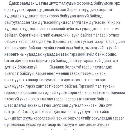
Давж заалдах шатны шүүх талуудын хооронд байгуулсан эрх
шилжүүлэх гэрээг цуцалсан нь зөв Харин талуудын хооронд
худалдах худалдан авах гэрээ байгуулагдаагүй байхад
байгуулагдсан гэж дүгнэснийг үндэслэлгүй гэж дүгнэсэн. Учир нь
худалдах худалдан авах гэрээний зүйл нь худалдагч талын өмч
байдаг. Хэрэгт хэн нэгний өмчлөлийн зүйл байгаа талаар нотлох
баримт хэрэгт авагдаагүй. Өөрөөр хэлбэл тухайн газарт баригдсан
хашаа хороо байвал тухайн хүний өмч байж, өмчлөгчийн тухайн
хөрөнгө нь худалдах худалдан авах гэрээний зүйл байж болно.
Гэтэл ийм нотлох баримтгүй байхад энэхүү гэрээг хийгдсэн гэж
дүгнэх боломжгүй. Өмчилж болохгүй газрыг худалдах
ойлголт байхгүй. Харин өвөлжөөний газрыг эзэмших эрх
шилжүүлэх талаар талуудын тохиролцоог нотолсон эрх
шилжүүлэх гэрээ хавтаст хэрэгт байсан. Гэрээний тал тухайн
гэрээгээ зөрчсөнөөс тэдний хүсэл зоригийн илэрхийлэл нь биеллээ
олоогүй учир нөгөө тал энэ гэрээнээсээ татгалзаж байгаа
шаардлагад анхан шатны шүүх зөв дүгнэлт хийсэн. Энэ хүү
нөхцөл байдалд давж заалдах шатны шүүх дүгнэлт хийж
шийдвэрт хууль хэрэглээний зохих өөрчлөлтийг оруулахдаа гэрээг
цуцалснаас үүсэх үр дагавар нь талууд өгсөн авсан зүйлээ