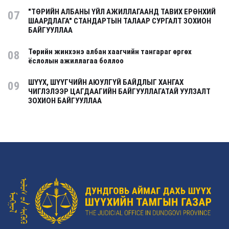
"ТӨРИЙН АЛБАНЫ ҮЙЛ АЖИЛЛАГААНД ТАВИХ ЕРӨНХИЙ
07
ШААРДЛАГА" СТАНДАРТЫН ТАЛААР СУРГАЛТ ЗОХИОН
БАЙГУУЛЛАА
Төрийн жинхэнэ албан хаагчийн тангараг өргөх
08
ёслолын ажиллагаа боллоо
ШҮҮХ, ШҮҮГЧИЙН АЮУЛГҮЙ БАЙДЛЫГ ХАНГАХ
09
ЧИГЛЭЛЭЭР ЦАГДААГИЙН БАЙГУУЛЛАГАТАЙ УУЛЗАЛТ
ЗОХИОН БАЙГУУЛЛАА