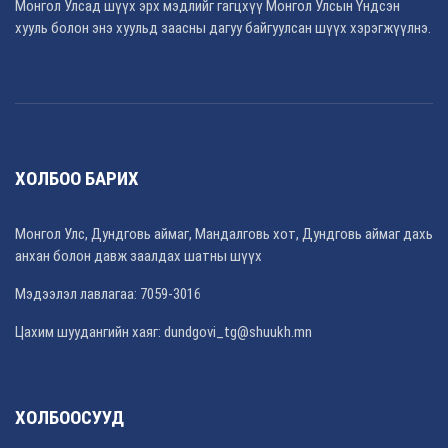
Монгол Улсад шүүх эрх мэдлийг гагцхүү Монгол Улсын Үндсэн
хууль болон энэ хуульд заасны дагуу байгуулсан шүүх хэрэгжүүлнэ.
ХОЛБОО БАРИХ
Монгол Улс, Дундговь аймаг, Мандалговь хот, Дундговь аймаг дахь
анхан болон давж заалдах шатны шүүх
Мэдээлэл лавлагаа: 7059-3016
Цахим шуудангийн хаяг: dundgovi_tg@shuukh.mn
ХОЛБООСУУД