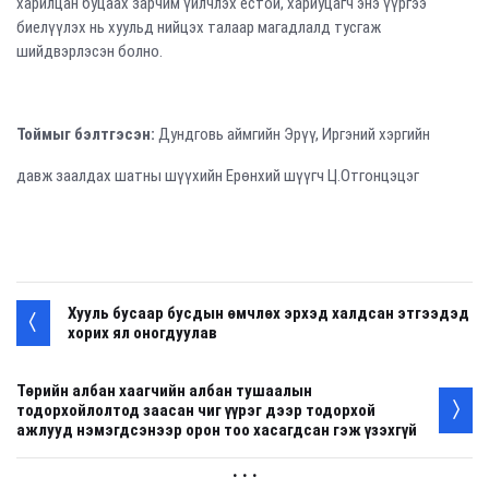
харилцан буцаах зарчим үйлчлэх ёстой, хариуцагч энэ үүргээ
биелүүлэх нь хуульд нийцэх талаар магадлалд тусгаж
шийдвэрлэсэн болно.
Тоймыг бэлтгэсэн:
Дундговь аймгийн Эрүү, Иргэний хэргийн
давж заалдах шатны шүүхийн Ерөнхий шүүгч Ц.Отгонцэцэг
Хууль бусаар бусдын өмчлөх эрхэд халдсан этгээдэд
хорих ял оногдуулав
Төрийн албан хаагчийн албан тушаалын
тодорхойлолтод заасан чиг үүрэг дээр тодорхой
ажлууд нэмэгдсэнээр орон тоо хасагдсан гэж үзэхгүй
. . .