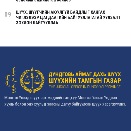
ШҮҮХ, ШҮҮГЧИЙН АЮУЛГҮЙ БАЙДЛЫГ ХАНГАХ
09
ЧИГЛЭЛЭЭР ЦАГДААГИЙН БАЙГУУЛЛАГАТАЙ УУЛЗАЛТ
ЗОХИОН БАЙГУУЛЛАА
Монгол Улсад шүүх эрх мэдлийг гагцхүү Монгол Улсын Үндсэн
хууль болон энэ хуульд заасны дагуу байгуулсан шүүх хэрэгжүүлнэ.