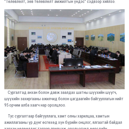
‘’Төлөвлөлт, зөв төлөвлөлт амжилтын үндэс’’ сэдвээр хийлээ.
Сургалтад анхан болон давж заалдах шатны шүүхийн шүүгч,
шүүхийн захиргааны ажилчид болон цагдаагийн байгууллагын нийт
95 орчим алба хаагч нар оролцлоо.
Тус сургалтаар байгууллага, хамт олны харилцаа, хамтын
ажиллагааны үр дүнг өсгөхөд хүн бүрийн онцлог, ялгаатай байдал
хэрхэн нөлөөлдөг талаар ярилцаж, оролцогчид өөрсдийн