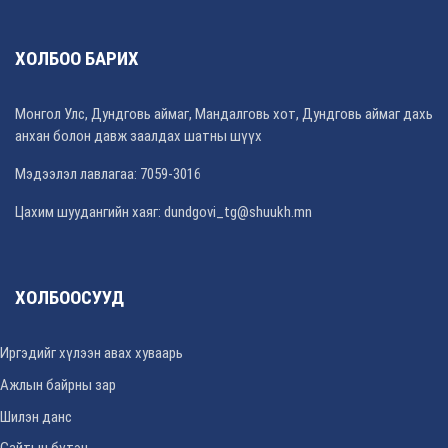
ХОЛБОО БАРИХ
Монгол Улс, Дундговь аймаг, Мандалговь хот, Дундговь аймаг дахь
анхан болон давж заалдах шатны шүүх
Мэдээлэл лавлагаа: 7059-3016
Цахим шуудангийн хаяг: dundgovi_tg@shuukh.mn
ХОЛБООСУУД
Иргэдийг хүлээн авах хуваарь
Ажлын байрны зар
Шилэн данс