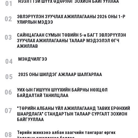
НЭЭЛТТЭЙ ШҮҮХ ӨДӨРЛӨГ ЗОХИОН БАЙГУУЛЛАА
01
ЭВЛЭРҮҮЛЭН ЗУУЧЛАХ АЖИЛЛАГААНЫ 2026 ОНЫ 1-Р
02
УЛИРЛЫН МЭДЭЭ
САЙНЦАГААН СУМЫН ТӨВИЙН 5-н БАГТ ЭВЛЭРҮҮЛЭН
03
ЗУУЧЛАХ АЖИЛЛАГААНЫ ТАЛААР МЭДЭЭЛЭЛ ӨГЧ
АЖИЛЛАВ
МЭНДЧИЛГЭЭ
04
2025 ОНЫ ШИЛДЭГ АЖЛААР ШАЛГАРЛАА
05
УИХ-ЫН ГИШҮҮН ШҮҮХИЙН БАЙРНЫ НӨХЦӨЛ
06
БАЙДАЛТАЙ ТАНИЛЦЛАА
"ТӨРИЙН АЛБАНЫ ҮЙЛ АЖИЛЛАГААНД ТАВИХ ЕРӨНХИЙ
07
ШААРДЛАГА" СТАНДАРТЫН ТАЛААР СУРГАЛТ ЗОХИОН
БАЙГУУЛЛАА
Төрийн жинхэнэ албан хаагчийн тангараг өргөх
08
ёслолын ажиллагаа боллоо