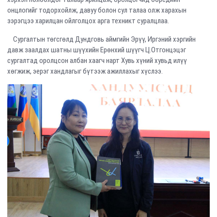
онцлогийг тодорхойлж, давуу болон сул талаа олж харахын
зэрэгцээ харилцан ойлголцох арга техникт суралцлаа.
Сургалтын төгсгөлд Дундговь аймгийн Эрүү, Иргэний хэргийн
давж заалдах шатны шүүхийн Ерөнхий шүүгч Ц.Отгонцэцэг
сургалтад оролцсон албан хаагч нарт Хувь хүний хувьд илүү
хөгжиж, эерэг хандлагыг бүтээж ажиллахыг хүслээ.