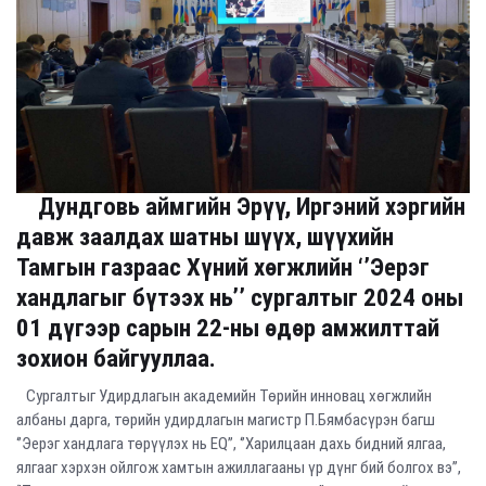
Дундговь аймгийн Эрүү, Иргэний хэргийн
давж заалдах шатны шүүх, шүүхийн
Тамгын газраас Хүний хөгжлийн ‘’Эерэг
хандлагыг бүтээх нь’’ сургалтыг 2024 оны
01 дүгээр сарын 22-ны өдөр амжилттай
зохион байгууллаа.
Сургалтыг Удирдлагын академийн Төрийн инновац хөгжлийн
албаны дарга, төрийн удирдлагын магистр П.Бямбасүрэн багш
‘’Эерэг хандлага төрүүлэх нь EQ’’, ‘’Харилцаан дахь бидний ялгаа,
ялгааг хэрхэн ойлгож хамтын ажиллагааны үр дүнг бий болгох вэ’’,