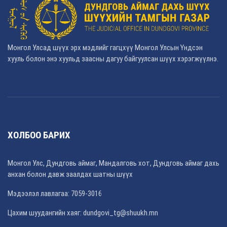
Монгол Улсад шүүх эрх мэдлийг гагцхүү Монгол Улсын Үндсэн
хууль болон энэ хуульд заасны дагуу байгуулсан шүүх хэрэгжүүлнэ.
ХОЛБОО БАРИХ
Монгол Улс, Дундговь аймаг, Мандалговь хот, Дундговь аймаг дахь
анхан болон давж заалдах шатны шүүх
Мэдээлэл лавлагаа: 7059-3016
Цахим шуудангийн хаяг: dundgovi_tg@shuukh.mn