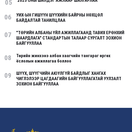
2025 ОНЫ ШИЛДЭГ АЖЛААР ШАЛГАРЛАА
05
УИХ-ЫН ГИШҮҮН ШҮҮХИЙН БАЙРНЫ НӨХЦӨЛ
06
БАЙДАЛТАЙ ТАНИЛЦЛАА
"ТӨРИЙН АЛБАНЫ ҮЙЛ АЖИЛЛАГААНД ТАВИХ ЕРӨНХИЙ
07
ШААРДЛАГА" СТАНДАРТЫН ТАЛААР СУРГАЛТ ЗОХИОН
БАЙГУУЛЛАА
Төрийн жинхэнэ албан хаагчийн тангараг өргөх
08
ёслолын ажиллагаа боллоо
ШҮҮХ, ШҮҮГЧИЙН АЮУЛГҮЙ БАЙДЛЫГ ХАНГАХ
09
ЧИГЛЭЛЭЭР ЦАГДААГИЙН БАЙГУУЛЛАГАТАЙ УУЛЗАЛТ
ЗОХИОН БАЙГУУЛЛАА