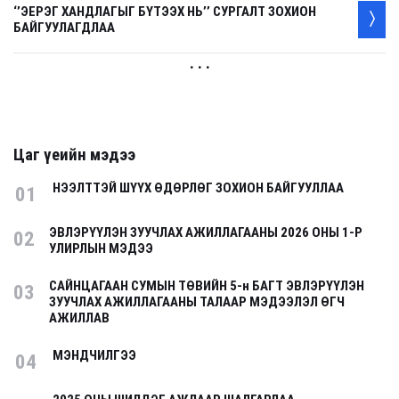
‘’ЭЕРЭГ ХАНДЛАГЫГ БҮТЭЭХ НЬ’’ СУРГАЛТ ЗОХИОН
БАЙГУУЛАГДЛАА
. . .
Цаг үеийн мэдээ
НЭЭЛТТЭЙ ШҮҮХ ӨДӨРЛӨГ ЗОХИОН БАЙГУУЛЛАА
01
ЭВЛЭРҮҮЛЭН ЗУУЧЛАХ АЖИЛЛАГААНЫ 2026 ОНЫ 1-Р
02
УЛИРЛЫН МЭДЭЭ
САЙНЦАГААН СУМЫН ТӨВИЙН 5-н БАГТ ЭВЛЭРҮҮЛЭН
03
ЗУУЧЛАХ АЖИЛЛАГААНЫ ТАЛААР МЭДЭЭЛЭЛ ӨГЧ
АЖИЛЛАВ
МЭНДЧИЛГЭЭ
04