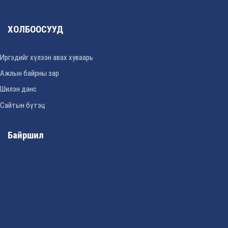
ХОЛБООСУУД
Иргэдийг хүлээн авах хуваарь
Ажлын байрны зар
Шилэн данс
Сайтын бүтэц
Байршил