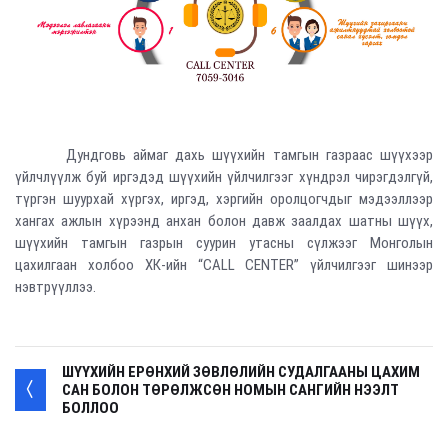
Дундговь аймаг дахь шүүхийн тамгын газраас шүүхээр
үйлчлүүлж буй иргэдэд шүүхийн үйлчилгээг хүндрэл чирэгдэлгүй,
түргэн шуурхай хүргэх, иргэд, хэргийн оролцогчдыг мэдээллээр
хангах ажлын хүрээнд анхан болон давж заалдах шатны шүүх,
шүүхийн тамгын газрын суурин утасны сүлжээг Монголын
цахилгаан холбоо ХК-ийн “CALL CENTER” үйлчилгээг шинээр
нэвтрүүллээ.
ШҮҮХИЙН ЕРӨНХИЙ ЗӨВЛӨЛИЙН СУДАЛГААНЫ ЦАХИМ
САН БОЛОН ТӨРӨЛЖСӨН НОМЫН САНГИЙН НЭЭЛТ
БОЛЛОО