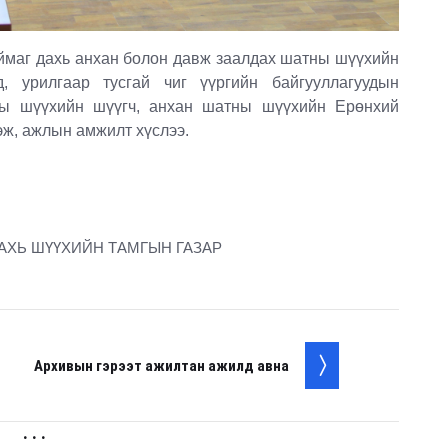
маг дахь анхан болон давж заалдах шатны шүүхийн
, урилгаар тусгай чиг үүргийн байгууллагуудын
ны шүүхийн шүүгч, анхан шатны шүүхийн Ерөнхий
эж, ажлын амжилт хүслээ.
АХЬ ШҮҮХИЙН ТАМГЫН ГАЗАР
Архивын гэрээт ажилтан ажилд авна
. . .