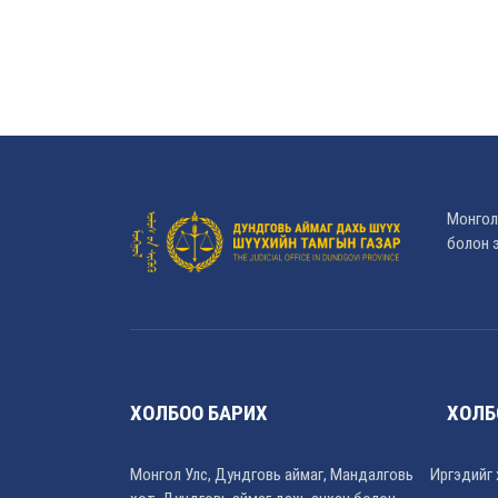
Монгол
болон э
ХОЛБОО БАРИХ
ХОЛБ
Монгол Улс, Дундговь аймаг, Мандалговь
Иргэдийг 