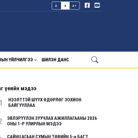
A-
A
A+
ВЫН ҮЙЛЧИЛГЭЭ
ШИЛЭН ДАНС
г үеийн мэдээ
НЭЭЛТТЭЙ ШҮҮХ ӨДӨРЛӨГ ЗОХИОН
1
БАЙГУУЛЛАА
ЭВЛЭРҮҮЛЭН ЗУУЧЛАХ АЖИЛЛАГААНЫ 2026
2
ОНЫ 1-Р УЛИРЛЫН МЭДЭЭ
САЙНЦАГААН СУМЫН ТӨВИЙН 5-н БАГТ