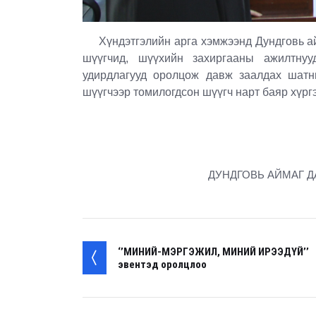
Хүндэтгэлийн арга хэмжээнд Дундговь ай
шүүгчид, шүүхийн захиргааны ажилтнууд
удирдлагууд оролцож давж заалдах шат
шүүгчээр томилогдсон шүүгч нарт баяр хүрг
ДУНДГОВЬ АЙМАГ Д
‘’МИНИЙ-МЭРГЭЖИЛ, МИНИЙ ИРЭЭДҮЙ’’
эвентэд оролцлоо