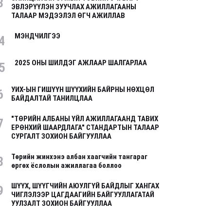
3
ЭВЛЭРҮҮЛЭН ЗУУЧЛАХ АЖИЛЛАГААНЫ
ТАЛААР МЭДЭЭЛЭЛ ӨГЧ АЖИЛЛАВ
МЭНДЧИЛГЭЭ
4
2025 ОНЫ ШИЛДЭГ АЖЛААР ШАЛГАРЛАА
5
УИХ-ЫН ГИШҮҮН ШҮҮХИЙН БАЙРНЫ НӨХЦӨЛ
6
БАЙДАЛТАЙ ТАНИЛЦЛАА
"ТӨРИЙН АЛБАНЫ ҮЙЛ АЖИЛЛАГААНД ТАВИХ
7
ЕРӨНХИЙ ШААРДЛАГА" СТАНДАРТЫН ТАЛААР
СУРГАЛТ ЗОХИОН БАЙГУУЛЛАА
Төрийн жинхэнэ албан хаагчийн тангараг
8
өргөх ёслолын ажиллагаа боллоо
ШҮҮХ, ШҮҮГЧИЙН АЮУЛГҮЙ БАЙДЛЫГ ХАНГАХ
9
ЧИГЛЭЛЭЭР ЦАГДААГИЙН БАЙГУУЛЛАГАТАЙ
УУЛЗАЛТ ЗОХИОН БАЙГУУЛЛАА