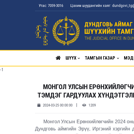
Утас: 7059-3016
Цахим шуудангийн хаяг: dundgovi_t
ШҮҮХ
ТАМГЫН ГАЗАР
МЭД
-1
МОНГОЛ УЛСЫН ЕРӨНХИЙЛӨГЧИ
ТЭМДЭГ ГАРДУУЛАХ ХҮНДЭТГЭЛ
|
2024-03-25 00:00:00
1209
Монгол Улсын Ерөнхийлөгчийн 2024 оны 0
Дундговь аймгийн Эрүү, Иргэний хэргийн