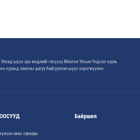
 Улсад шүүх эрх мэдлийг гагцхүү Монгол Улсын Үндсэн хууль
нэ хуульд заасны дагуу байгуулсан шүүх хэрэгжүүлнэ.
ООСУУД
Байршил
хүлээн авах хуваарь