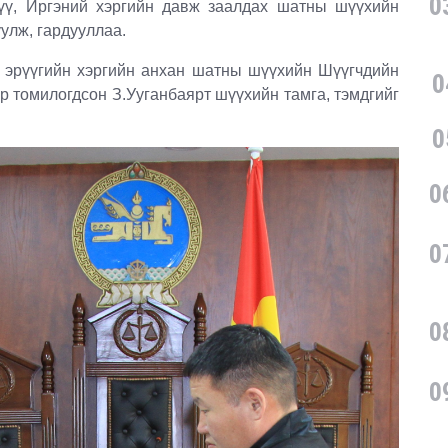
0
үү, Иргэний хэргийн давж заалдах шатны шүүхийн
улж, гардууллаа.
рүүгийн хэргийн анхан шатны шүүхийн Шүүгчдийн
0
р томилогдсон З.Ууганбаярт шүүхийн тамга, тэмдгийг
0
0
0
0
0