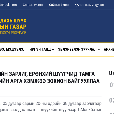
g@shuukh.mn
Санал, хүсэлт
Сайтын бүтэц
Хуучин цахим хуудас
ЭЭ, МЭДЭЭЛЭЛ
ИРГЭН ТАНД
ЭВЛЭРҮҮЛЭН ЗУУЧЛАЛ
АРХИ
Ца
ЙН ЗАРЛИГ, ЕРӨНХИЙ ШҮҮГЧИД ТАМГА
ИЙН АРГА ХЭМЖЭЭ ЗОХИОН БАЙГУУЛЛАА
0
0
3 дугаар сарын 20-ны өдрийн 38 дугаар зарлигаар
 давж заалдах шатны шүүхийн шүүгчээр Г.Мөнхбатыг