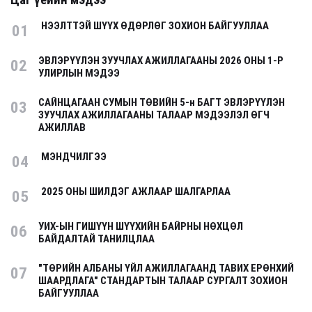
Цаг үеийн мэдээ
НЭЭЛТТЭЙ ШҮҮХ ӨДӨРЛӨГ ЗОХИОН БАЙГУУЛЛАА
01
ЭВЛЭРҮҮЛЭН ЗУУЧЛАХ АЖИЛЛАГААНЫ 2026 ОНЫ 1-Р
02
УЛИРЛЫН МЭДЭЭ
САЙНЦАГААН СУМЫН ТӨВИЙН 5-н БАГТ ЭВЛЭРҮҮЛЭН
03
ЗУУЧЛАХ АЖИЛЛАГААНЫ ТАЛААР МЭДЭЭЛЭЛ ӨГЧ
АЖИЛЛАВ
МЭНДЧИЛГЭЭ
04
2025 ОНЫ ШИЛДЭГ АЖЛААР ШАЛГАРЛАА
05
УИХ-ЫН ГИШҮҮН ШҮҮХИЙН БАЙРНЫ НӨХЦӨЛ
06
БАЙДАЛТАЙ ТАНИЛЦЛАА
"ТӨРИЙН АЛБАНЫ ҮЙЛ АЖИЛЛАГААНД ТАВИХ ЕРӨНХИЙ
07
ШААРДЛАГА" СТАНДАРТЫН ТАЛААР СУРГАЛТ ЗОХИОН
БАЙГУУЛЛАА