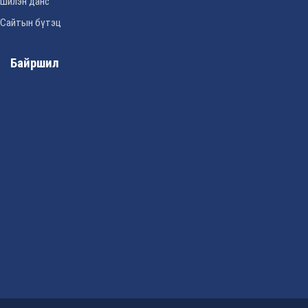
Шилэн данс
Сайтын бүтэц
Байршил