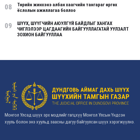
Төрийн жинхэнэ албан хаагчийн тангараг өргөх
08
ёслолын ажиллагаа боллоо
ШҮҮХ, ШҮҮГЧИЙН АЮУЛГҮЙ БАЙДЛЫГ ХАНГАХ
09
ЧИГЛЭЛЭЭР ЦАГДААГИЙН БАЙГУУЛЛАГАТАЙ УУЛЗАЛТ
ЗОХИОН БАЙГУУЛЛАА
Монгол Улсад шүүх эрх мэдлийг гагцхүү Монгол Улсын Үндсэн
хууль болон энэ хуульд заасны дагуу байгуулсан шүүх хэрэгжүүлнэ.