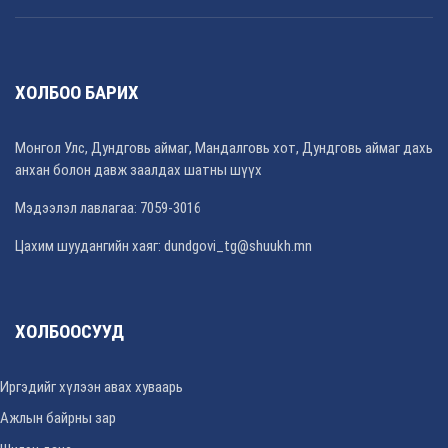
ХОЛБОО БАРИХ
Монгол Улс, Дундговь аймаг, Мандалговь хот, Дундговь аймаг дахь
анхан болон давж заалдах шатны шүүх
Мэдээлэл лавлагаа: 7059-3016
Цахим шуудангийн хаяг: dundgovi_tg@shuukh.mn
ХОЛБООСУУД
Иргэдийг хүлээн авах хуваарь
Ажлын байрны зар