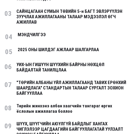
САЙНЦАГААН СУМЫН ТӨВИЙН 5-н БАГТ ЭВЛЭРҮҮЛЭН
03
ЗУУЧЛАХ АЖИЛЛАГААНЫ ТАЛААР МЭДЭЭЛЭЛ ӨГЧ
АЖИЛЛАВ
МЭНДЧИЛГЭЭ
04
2025 ОНЫ ШИЛДЭГ АЖЛААР ШАЛГАРЛАА
05
УИХ-ЫН ГИШҮҮН ШҮҮХИЙН БАЙРНЫ НӨХЦӨЛ
06
БАЙДАЛТАЙ ТАНИЛЦЛАА
"ТӨРИЙН АЛБАНЫ ҮЙЛ АЖИЛЛАГААНД ТАВИХ ЕРӨНХИЙ
07
ШААРДЛАГА" СТАНДАРТЫН ТАЛААР СУРГАЛТ ЗОХИОН
БАЙГУУЛЛАА
Төрийн жинхэнэ албан хаагчийн тангараг өргөх
08
ёслолын ажиллагаа боллоо
ШҮҮХ, ШҮҮГЧИЙН АЮУЛГҮЙ БАЙДЛЫГ ХАНГАХ
09
ЧИГЛЭЛЭЭР ЦАГДААГИЙН БАЙГУУЛЛАГАТАЙ УУЛЗАЛТ