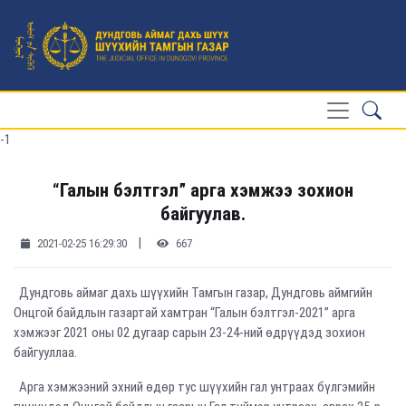
-1
“Галын бэлтгэл” арга хэмжээ зохион
байгуулав.
|
2021-02-25 16:29:30
667
Дундговь аймаг дахь шүүхийн Тамгын газар, Дундговь аймгийн
Онцгой байдлын газартай хамтран “Галын бэлтгэл-2021” арга
хэмжээг 2021 оны 02 дугаар сарын 23-24-ний өдрүүдэд зохион
байгууллаа.
Арга хэмжээний эхний өдөр тус шүүхийн гал унтраах бүлгэмийн