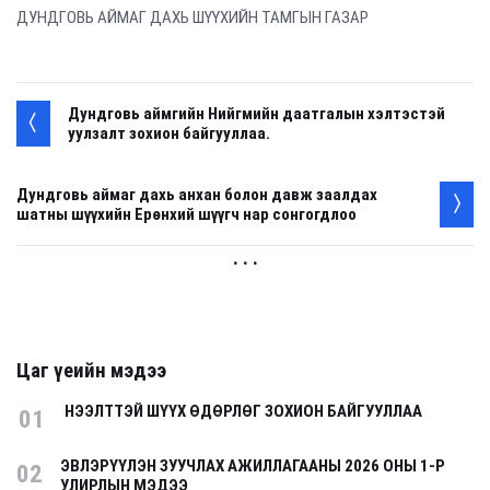
ДУНДГОВЬ АЙМАГ ДАХЬ ШҮҮХИЙН ТАМГЫН ГАЗАР
Дундговь аймгийн Нийгмийн даатгалын хэлтэстэй
уулзалт зохион байгууллаа.
Дундговь аймаг дахь анхан болон давж заалдах
шатны шүүхийн Ерөнхий шүүгч нар сонгогдлоо
. . .
Цаг үеийн мэдээ
НЭЭЛТТЭЙ ШҮҮХ ӨДӨРЛӨГ ЗОХИОН БАЙГУУЛЛАА
01
ЭВЛЭРҮҮЛЭН ЗУУЧЛАХ АЖИЛЛАГААНЫ 2026 ОНЫ 1-Р
02
УЛИРЛЫН МЭДЭЭ