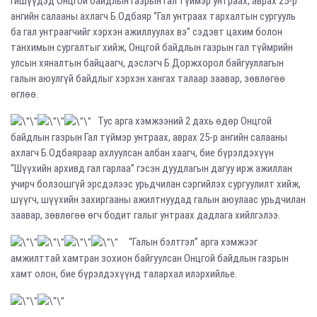
гишүүдэд Онцгой байдлын газрын Гал түймэр унтраах, аврах 25-р
ангийн салааны ахлагч Б.Одбаяр ‘’Гал унтраах тархалтын сургууль
ба гал унтраагчийг хэрхэн ажиллуулах вэ’’ сэдэвт цахим болон
танхимын сургалтыг хийж, Онцгой байдлын газрын гал түймрийн
улсын хяналтын байцаагч, дэслэгч Б.Доржхорол байгууллагын
галын аюулгүй байдлыг хэрхэн хангах талаар заавар, зөвлөгөө
өглөө.
Тус арга хэмжээний 2 дахь өдөр Онцгой
байдлын газрын Гал түймэр унтраах, аврах 25-р ангийн салааны
ахлагч Б.Одбаяраар ахлуулсан албан хаагч, бие бүрэлдэхүүн
“Шүүхийн архивд гал гарлаа” гэсэн дуудлагын дагуу ирж ажиллан
учирч болзошгүй эрсдэлээс урьдчилан сэргийлэх сургуулилт хийж,
шүүгч, шүүхийн захиргааны ажилтнуудад галын аюулаас урьдчилан
заавар, зөвлөгөө өгч бодит галыг унтраах дадлага хийлгэлээ.
“Галын бэлтгэл” арга хэмжээг
амжилттай хамтран зохион байгуулсан Онцгой байдлын газрын
хамт олон, бие бүрэлдэхүүнд талархал илэрхийлье.