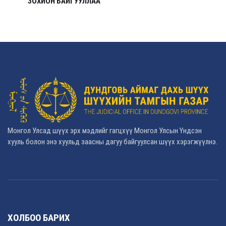
ЗОХИОН БАЙГУУЛЛАА
Монгол Улсад шүүх эрх мэдлийг гагцхүү Монгол Улсын Үндсэн
хууль болон энэ хуульд заасны дагуу байгуулсан шүүх хэрэгжүүлнэ.
ХОЛБОО БАРИХ