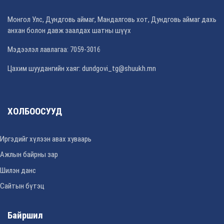
Монгол Улс, Дундговь аймаг, Мандалговь хот, Дундговь аймаг дахь
анхан болон давж заалдах шатны шүүх
Мэдээлэл лавлагаа: 7059-3016
Цахим шуудангийн хаяг: dundgovi_tg@shuukh.mn
ХОЛБООСУУД
Иргэдийг хүлээн авах хуваарь
Ажлын байрны зар
Шилэн данс
Сайтын бүтэц
Байршил