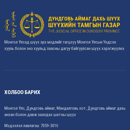
Монгол Улсад шүүх эрх мэдлийг гагцхүү Монгол Улсын Үндсэн
хууль болон энэ хуульд заасны дагуу байгуулсан шүүх хэрэгжүүлнэ.
ХОЛБОО БАРИХ
Монгол Улс, Дундговь аймаг, Мандалговь хот, Дундговь аймаг дахь
анхан болон давж заалдах шатны шүүх
Мэдээлэл лавлагаа: 7059-3016