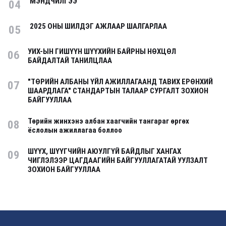
МЭНДЧИЛГЭЭ
04
2025 ОНЫ ШИЛДЭГ АЖЛААР ШАЛГАРЛАА
05
УИХ-ЫН ГИШҮҮН ШҮҮХИЙН БАЙРНЫ НӨХЦӨЛ
06
БАЙДАЛТАЙ ТАНИЛЦЛАА
"ТӨРИЙН АЛБАНЫ ҮЙЛ АЖИЛЛАГААНД ТАВИХ ЕРӨНХИЙ
07
ШААРДЛАГА" СТАНДАРТЫН ТАЛААР СУРГАЛТ ЗОХИОН
БАЙГУУЛЛАА
Төрийн жинхэнэ албан хаагчийн тангараг өргөх
08
ёслолын ажиллагаа боллоо
ШҮҮХ, ШҮҮГЧИЙН АЮУЛГҮЙ БАЙДЛЫГ ХАНГАХ
09
ЧИГЛЭЛЭЭР ЦАГДААГИЙН БАЙГУУЛЛАГАТАЙ УУЛЗАЛТ
ЗОХИОН БАЙГУУЛЛАА