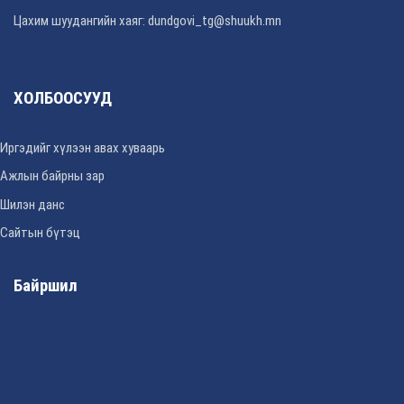
Цахим шуудангийн хаяг: dundgovi_tg@shuukh.mn
ХОЛБООСУУД
Иргэдийг хүлээн авах хуваарь
Ажлын байрны зар
Шилэн данс
Сайтын бүтэц
Байршил