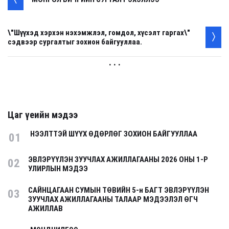
\"Шүүхэд хэрхэн нэхэмжлэл, гомдол, хүсэлт гаргах\"
сэдвээр сургалтыг зохион байгууллаа.
. . .
Цаг үеийн мэдээ
НЭЭЛТТЭЙ ШҮҮХ ӨДӨРЛӨГ ЗОХИОН БАЙГУУЛЛАА
01
ЭВЛЭРҮҮЛЭН ЗУУЧЛАХ АЖИЛЛАГААНЫ 2026 ОНЫ 1-Р
02
УЛИРЛЫН МЭДЭЭ
САЙНЦАГААН СУМЫН ТӨВИЙН 5-н БАГТ ЭВЛЭРҮҮЛЭН
03
ЗУУЧЛАХ АЖИЛЛАГААНЫ ТАЛААР МЭДЭЭЛЭЛ ӨГЧ
АЖИЛЛАВ