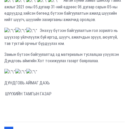
Явган хүний замыг шинээр тавих
ажлыг 2021 оны 05 дугаар 31-ний өдрөөс 06 дугаар сарын 05-ны
өдрүүдэд хийсэн бөгөөд бүтээн байгуулалтын ажилд шүүхийн
нийт шүүгч, шүүхийн захиргааны ажилчид оролцов.
Энэхүү бүтээн байгуулалтын гол зорилго нь
шүүхээр үйлчлүүлж буй иргэд, шүүгч, ажилчдын эрүүл, аюулгүй,
тав тухтай орчныг бүрдүүлэх юм.
Замын бүтээн байгуулалтад эд материалын туслалцаа үзүүлсэн
Дундговь аймгийн Хот тохижуулах газарт баярлалаа.
ДУНДГОВЬ АЙМАГ ДАХЬ
ШҮҮХИЙН ТАМГЫН ГАЗАР