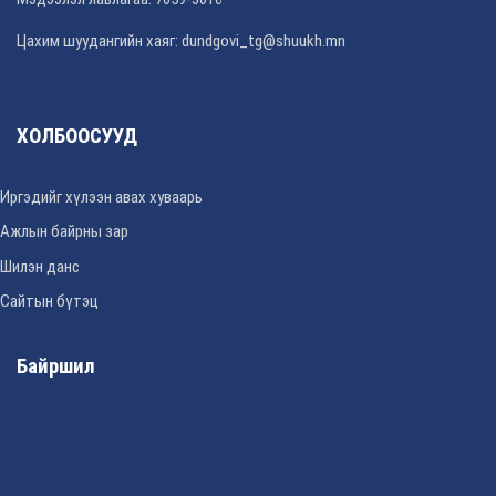
Цахим шуудангийн хаяг: dundgovi_tg@shuukh.mn
ХОЛБООСУУД
Иргэдийг хүлээн авах хуваарь
Ажлын байрны зар
Шилэн данс
Сайтын бүтэц
Байршил