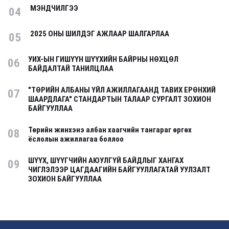
МЭНДЧИЛГЭЭ
04
2025 ОНЫ ШИЛДЭГ АЖЛААР ШАЛГАРЛАА
05
УИХ-ЫН ГИШҮҮН ШҮҮХИЙН БАЙРНЫ НӨХЦӨЛ
06
БАЙДАЛТАЙ ТАНИЛЦЛАА
"ТӨРИЙН АЛБАНЫ ҮЙЛ АЖИЛЛАГААНД ТАВИХ ЕРӨНХИЙ
07
ШААРДЛАГА" СТАНДАРТЫН ТАЛААР СУРГАЛТ ЗОХИОН
БАЙГУУЛЛАА
Төрийн жинхэнэ албан хаагчийн тангараг өргөх
08
ёслолын ажиллагаа боллоо
ШҮҮХ, ШҮҮГЧИЙН АЮУЛГҮЙ БАЙДЛЫГ ХАНГАХ
09
ЧИГЛЭЛЭЭР ЦАГДААГИЙН БАЙГУУЛЛАГАТАЙ УУЛЗАЛТ
ЗОХИОН БАЙГУУЛЛАА