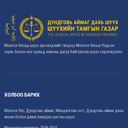
Монгол Улсад шүүх эрх мэдлийг гагцхүү Монгол Улсын Үндсэн
хууль болон энэ хуульд заасны дагуу байгуулсан шүүх хэрэгжүүлнэ.
ХОЛБОО БАРИХ
Монгол Улс, Дундговь аймаг, Мандалговь хот, Дундговь аймаг дахь
анхан болон давж заалдах шатны шүүх
Мэдээлэл лавлагаа: 7059-3016