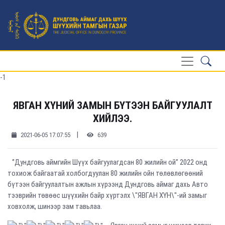
-1
ЯВГАН ХҮНИЙ ЗАМЫН БҮТЭЭН БАЙГУУЛАЛТ
ХИЙЛЭЭ.
|
2021-06-05 17:07:55
639
‘’Дундговь аймгийн Шүүх байгуулагдсан 80 жилийн ой’’ 2022 онд
тохиож байгаатай холбогдуулан 80 жилийн ойн төлөвлөгөөний
бүтээн байгуулалтын ажлын хүрээнд Дундговь аймаг дахь Авто
тээврийн төвөөс шүүхийн байр хүртэлх \"ЯВГАН ХҮН\"-ий замыг
ховхолж, шинээр зам тавьлаа.