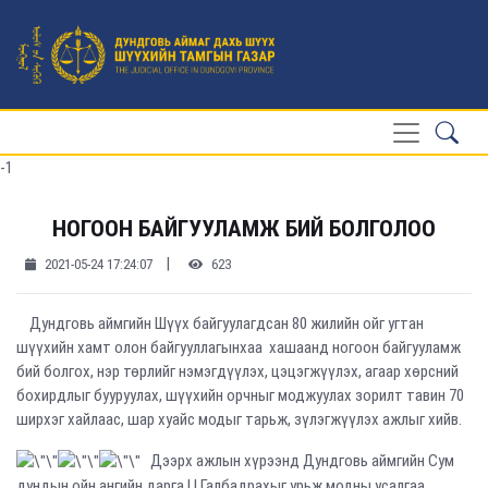
-1
НОГООН БАЙГУУЛАМЖ БИЙ БОЛГОЛОО
|
2021-05-24 17:24:07
623
Дундговь аймгийн Шүүх байгуулагдсан 80 жилийн ойг угтан
шүүхийн хамт олон байгууллагынхаа хашаанд ногоон байгууламж
бий болгох, нэр төрлийг нэмэгдүүлэх, цэцэгжүүлэх, агаар хөрсний
бохирдлыг бууруулах, шүүхийн орчныг моджуулах зорилт тавин 70
ширхэг хайлаас, шар хуайс модыг тарьж, зүлэгжүүлэх ажлыг хийв.
Дээрх ажлын хүрээнд Дундговь аймгийн Сум
дундын ойн ангийн дарга Ц.Галбадрахыг урьж модны усалгаа,