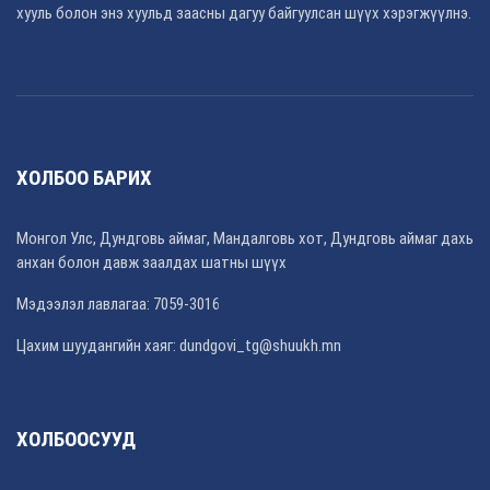
хууль болон энэ хуульд заасны дагуу байгуулсан шүүх хэрэгжүүлнэ.
ХОЛБОО БАРИХ
Монгол Улс, Дундговь аймаг, Мандалговь хот, Дундговь аймаг дахь
анхан болон давж заалдах шатны шүүх
Мэдээлэл лавлагаа: 7059-3016
Цахим шуудангийн хаяг: dundgovi_tg@shuukh.mn
ХОЛБООСУУД