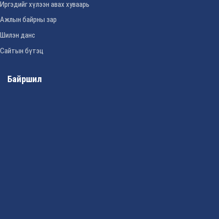
Иргэдийг хүлээн авах хуваарь
Ажлын байрны зар
Шилэн данс
Сайтын бүтэц
Байршил