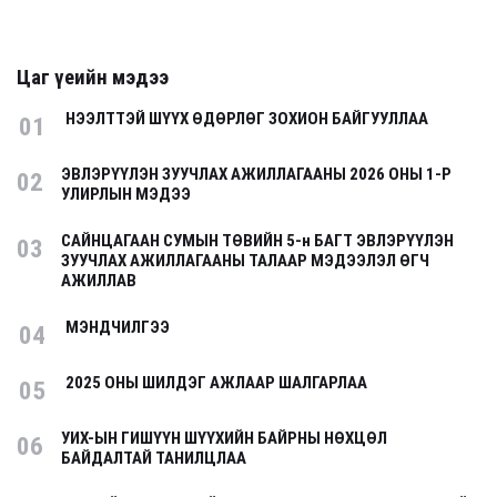
Цаг үеийн мэдээ
НЭЭЛТТЭЙ ШҮҮХ ӨДӨРЛӨГ ЗОХИОН БАЙГУУЛЛАА
01
ЭВЛЭРҮҮЛЭН ЗУУЧЛАХ АЖИЛЛАГААНЫ 2026 ОНЫ 1-Р
02
УЛИРЛЫН МЭДЭЭ
САЙНЦАГААН СУМЫН ТӨВИЙН 5-н БАГТ ЭВЛЭРҮҮЛЭН
03
ЗУУЧЛАХ АЖИЛЛАГААНЫ ТАЛААР МЭДЭЭЛЭЛ ӨГЧ
АЖИЛЛАВ
МЭНДЧИЛГЭЭ
04
2025 ОНЫ ШИЛДЭГ АЖЛААР ШАЛГАРЛАА
05
УИХ-ЫН ГИШҮҮН ШҮҮХИЙН БАЙРНЫ НӨХЦӨЛ
06
БАЙДАЛТАЙ ТАНИЛЦЛАА