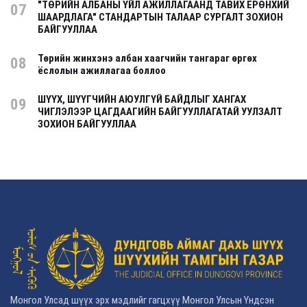
"ТӨРИЙН АЛБАНЫ ҮЙЛ АЖИЛЛАГААНД ТАВИХ ЕРӨНХИЙ
07
ШААРДЛАГА" СТАНДАРТЫН ТАЛААР СУРГАЛТ ЗОХИОН
БАЙГУУЛЛАА
Төрийн жинхэнэ албан хаагчийн тангараг өргөх
08
ёслолын ажиллагаа боллоо
ШҮҮХ, ШҮҮГЧИЙН АЮУЛГҮЙ БАЙДЛЫГ ХАНГАХ
09
ЧИГЛЭЛЭЭР ЦАГДААГИЙН БАЙГУУЛЛАГАТАЙ УУЛЗАЛТ
ЗОХИОН БАЙГУУЛЛАА
Монгол Улсад шүүх эрх мэдлийг гагцхүү Монгол Улсын Үндсэн