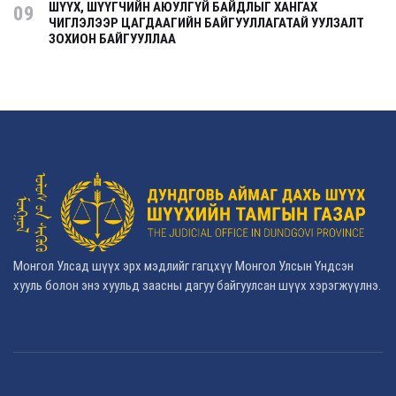
ШҮҮХ, ШҮҮГЧИЙН АЮУЛГҮЙ БАЙДЛЫГ ХАНГАХ
09
ЧИГЛЭЛЭЭР ЦАГДААГИЙН БАЙГУУЛЛАГАТАЙ УУЛЗАЛТ
ЗОХИОН БАЙГУУЛЛАА
Монгол Улсад шүүх эрх мэдлийг гагцхүү Монгол Улсын Үндсэн
хууль болон энэ хуульд заасны дагуу байгуулсан шүүх хэрэгжүүлнэ.