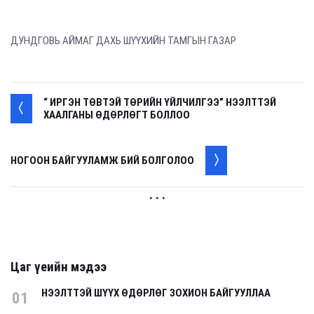
ДУНДГОВЬ АЙМАГ ДАХЬ ШҮҮХИЙН ТАМГЫН ГАЗАР
“ ИРГЭН ТӨВТЭЙ ТӨРИЙН ҮЙЛЧИЛГЭЭ” НЭЭЛТТЭЙ
ХААЛГАНЫ ӨДӨРЛӨГТ БОЛЛОО
НОГООН БАЙГУУЛАМЖ БИЙ БОЛГОЛОО
. . .
Цаг үеийн мэдээ
НЭЭЛТТЭЙ ШҮҮХ ӨДӨРЛӨГ ЗОХИОН БАЙГУУЛЛАА
01