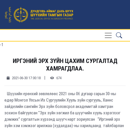
-1
ИРГЭНИЙ ЭРХ ЗҮЙН ЦАХИМ СУРГАЛТАД
ХАМРАГДЛАА.
|
2021-06-30 17:00:18
674
Шүүхийн ерөнхий зөвлөлөөс 2021 оны 06 дугаар сарын 30-ны
өдөр Монгол Улсын Их Сургуулийн Хууль зүйн сургууль, Ханнс
зайделийн сангийн Эрх зүйн боловсрол академитай хамтран
зохион байгуулсан ‘’Эрх зүйн хөгжил ба шүүгчийн хууль хэрэглээг
дэмжих’’ сургалтын хүрээнд шүүгч нарт зориулсан “Иргэний эрх
зүйн хэм хэмжээг арилжаа (худалдаа)-ны харилцаанд тайлбарлан