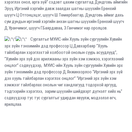
хэрэглэх онол, арга зүй” сэдэвт цахим сургалтад Дундговь аймгийн
Эрүү, Иргэний хэргийн давж заалдах шатны шүүхийн Ерөнхий
шүүгч Ц.Отгонцэцэг, шүүгч Ш.Төмөрбаатар, Дундговь аймаг дахь
сум дундын иргэний хэргийн анхан шатны шүүхийн Ерөнхий шүүгч
Д.Уранчимэг, шүүгч Г.Баярдаваа, З.Ганчимэг нар оролцов.
Сургалтыг МУИС-ийн Хууль зүйн сургуулийн Хувийн
эрх зүйн тэнхимийн дэд профессор Ц.Давхарбаяр “Хууль
тайлбарлан хэрэглэхтэй холбоотой онолын суурь асуудлууд”,
“Хувийн эрх зүй дэх арилжааны эрх зүйн хэм хэмжээ, хэрэглээний
онцлог” сэдвүүдээр, МУИС-ийн Хууль зүйн сургуулийн Хувийн эрх
зүйн тэнхимийн дэд профессор Д.Янжинхорлоо “Иргэний эрх зүй
дэх хууль тайлбарлан хэрэглэх онцлог” “Иргэний эрх зүйн хэм
хэмжээг тайлбарлах онолын чиг хандлагууд тодорхой аргууд,
тэдгээрийн хэрэглээ, зарим шүүхийн шийдвэрт дүгнэлт хийх нь”
сэдвүүдээр тус тус сургалтыг удирдан явуулж, мэдээлэл өгч,
ярилцлаа.