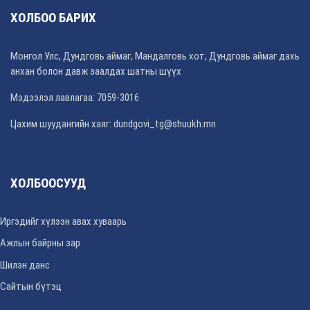
ХОЛБОО БАРИХ
Монгол Улс, Дундговь аймаг, Мандалговь хот, Дундговь аймаг дахь
анхан болон давж заалдах шатны шүүх
Мэдээлэл лавлагаа: 7059-3016
Цахим шуудангийн хаяг: dundgovi_tg@shuukh.mn
ХОЛБООСУУД
Иргэдийг хүлээн авах хуваарь
Ажлын байрны зар
Шилэн данс
Сайтын бүтэц