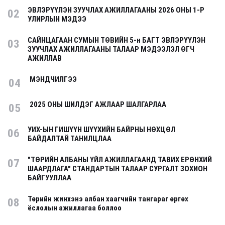
ЭВЛЭРҮҮЛЭН ЗУУЧЛАХ АЖИЛЛАГААНЫ 2026 ОНЫ 1-Р
02
УЛИРЛЫН МЭДЭЭ
САЙНЦАГААН СУМЫН ТӨВИЙН 5-н БАГТ ЭВЛЭРҮҮЛЭН
03
ЗУУЧЛАХ АЖИЛЛАГААНЫ ТАЛААР МЭДЭЭЛЭЛ ӨГЧ
АЖИЛЛАВ
МЭНДЧИЛГЭЭ
04
2025 ОНЫ ШИЛДЭГ АЖЛААР ШАЛГАРЛАА
05
УИХ-ЫН ГИШҮҮН ШҮҮХИЙН БАЙРНЫ НӨХЦӨЛ
06
БАЙДАЛТАЙ ТАНИЛЦЛАА
"ТӨРИЙН АЛБАНЫ ҮЙЛ АЖИЛЛАГААНД ТАВИХ ЕРӨНХИЙ
07
ШААРДЛАГА" СТАНДАРТЫН ТАЛААР СУРГАЛТ ЗОХИОН
БАЙГУУЛЛАА
Төрийн жинхэнэ албан хаагчийн тангараг өргөх
08
ёслолын ажиллагаа боллоо